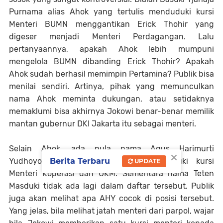
Purnama alias Ahok yang tertulis menduduki kursi
Menteri BUMN menggantikan Erick Thohir yang
digeser menjadi Menteri Perdagangan. Lalu
pertanyaannya, apakah Ahok lebih mumpuni
mengelola BUMN dibanding Erick Thohir? Apakah
Ahok sudah berhasil memimpin Pertamina? Publik bisa
menilai sendiri. Artinya, pihak yang memunculkan
nama Ahok meminta dukungan, atau setidaknya
memaklumi bisa akhirnya Jokowi benar-benar memilik
mantan gubernur DKI Jakarta itu sebagai menteri.
Selain Ahok, ada pula nama Agus Harimurti
×
Berita Terbaru
Yudhoyono (AHY) yang ditulis menduduki kursi
UPDATE
Menteri Koperasi dan UKM. Sementara nama Teten
Masduki tidak ada lagi dalam daftar tersebut. Publik
juga akan melihat apa AHY cocok di posisi tersebut.
Yang jelas, bila melihat jatah menteri dari parpol, wajar