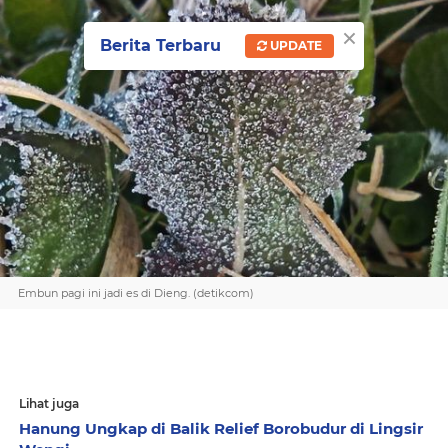
×
Berita Terbaru
UPDATE
Embun pagi ini jadi es di Dieng. (detikcom)
Lihat juga
Hanung Ungkap di Balik Relief Borobudur di Lingsir