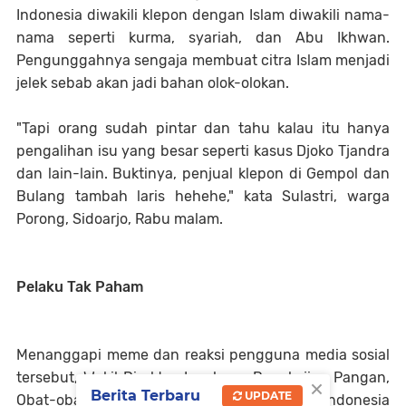
Indonesia diwakili klepon dengan Islam diwakili nama-
nama seperti kurma, syariah, dan Abu Ikhwan.
Pengunggahnya sengaja membuat citra Islam menjadi
jelek sebab akan jadi bahan olok-olokan.
"Tapi orang sudah pintar dan tahu kalau itu hanya
pengalihan isu yang besar seperti kasus Djoko Tjandra
dan lain-lain. Buktinya, penjual klepon di Gempol dan
Bulang tambah laris hehehe," kata Sulastri, warga
Porong, Sidoarjo, Rabu malam.
Pelaku Tak Paham
Menanggapi meme dan reaksi pengguna media sosial
tersebut, Wakil Direktur Lembaga Pengkajian Pangan,
×
Berita Terbaru
UPDATE
Obat-obatan dan Kosmetika Majelis Ulama Indonesia