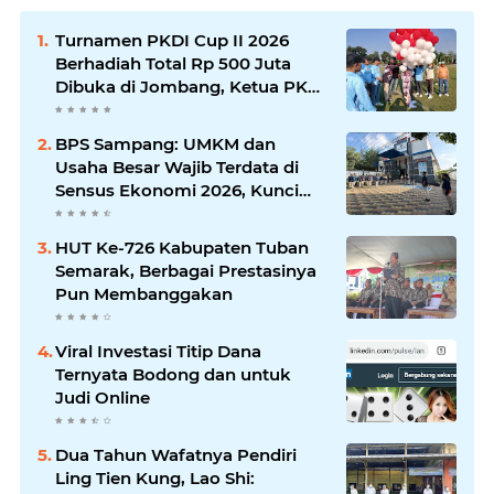
Turnamen PKDI Cup II 2026
Berhadiah Total Rp 500 Juta
Dibuka di Jombang, Ketua PKDI
Jatim Syaifullah Mahdi: Ajang
Silaturrahmi dan Media
BPS Sampang: UMKM dan
Komunikasi Antar-Kades untuk
Usaha Besar Wajib Terdata di
Memajukan Desa
Sensus Ekonomi 2026, Kunci
Kebijakan Tepat Sasaran
HUT Ke-726 Kabupaten Tuban
Semarak, Berbagai Prestasinya
Pun Membanggakan
Viral Investasi Titip Dana
Ternyata Bodong dan untuk
Judi Online
Dua Tahun Wafatnya Pendiri
Ling Tien Kung, Lao Shi: