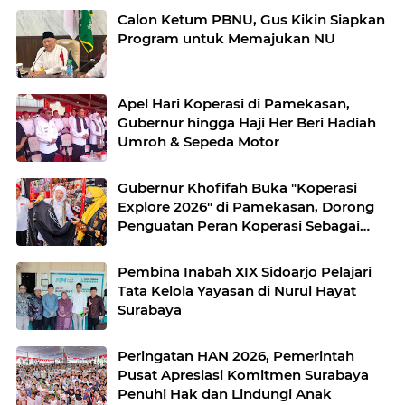
Calon Ketum PBNU, Gus Kikin Siapkan
Program untuk Memajukan NU
Apel Hari Koperasi di Pamekasan,
Gubernur hingga Haji Her Beri Hadiah
Umroh & Sepeda Motor
Gubernur Khofifah Buka "Koperasi
Explore 2026" di Pamekasan, Dorong
Penguatan Peran Koperasi Sebagai
Penggerak Ekonomi Kerakyatan
Sekaligus Perluas Akses Promosi
Pembina Inabah XIX Sidoarjo Pelajari
Pelaku UMKM
Tata Kelola Yayasan di Nurul Hayat
Surabaya
Peringatan HAN 2026, Pemerintah
Pusat Apresiasi Komitmen Surabaya
Penuhi Hak dan Lindungi Anak