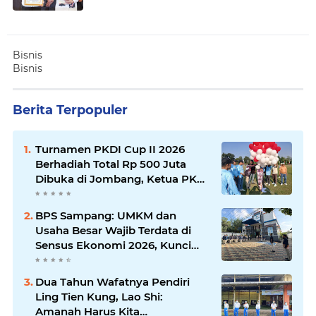
Bisnis
Bisnis
Berita Terpopuler
Turnamen PKDI Cup II 2026
Berhadiah Total Rp 500 Juta
Dibuka di Jombang, Ketua PKDI
Jatim Syaifullah Mahdi: Ajang
Silaturrahmi dan Media
BPS Sampang: UMKM dan
Komunikasi Antar-Kades untuk
Usaha Besar Wajib Terdata di
Memajukan Desa
Sensus Ekonomi 2026, Kunci
Kebijakan Tepat Sasaran
Dua Tahun Wafatnya Pendiri
Ling Tien Kung, Lao Shi:
Amanah Harus Kita