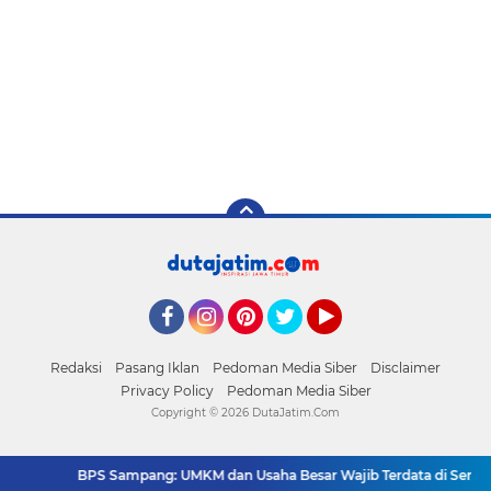
Facebook
Instagram
Pinterest
Twitter
YouTube
Redaksi
Pasang Iklan
Pedoman Media Siber
Disclaimer
Privacy Policy
Pedoman Media Siber
Copyright ©
2026 DutaJatim.Com
BPS Sampang: UMKM dan Usaha Besar Wajib Terdata di Sensus Ek