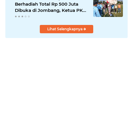
Berhadiah Total Rp 500 Juta
Dibuka di Jombang, Ketua PKDI
Jatim Syaifullah Mahdi: Ajang
Silaturrahmi dan Media
Komunikasi Antar-Kades untuk
Lihat Selengkapnya
Memajukan Desa