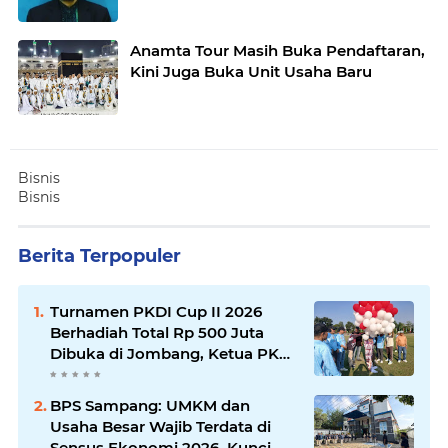
Anamta Tour Masih Buka Pendaftaran,
Kini Juga Buka Unit Usaha Baru
Bisnis
Bisnis
Berita Terpopuler
Turnamen PKDI Cup II 2026
Berhadiah Total Rp 500 Juta
Dibuka di Jombang, Ketua PKDI
Jatim Syaifullah Mahdi: Ajang
Silaturrahmi dan Media
BPS Sampang: UMKM dan
Komunikasi Antar-Kades untuk
Usaha Besar Wajib Terdata di
Memajukan Desa
Sensus Ekonomi 2026, Kunci