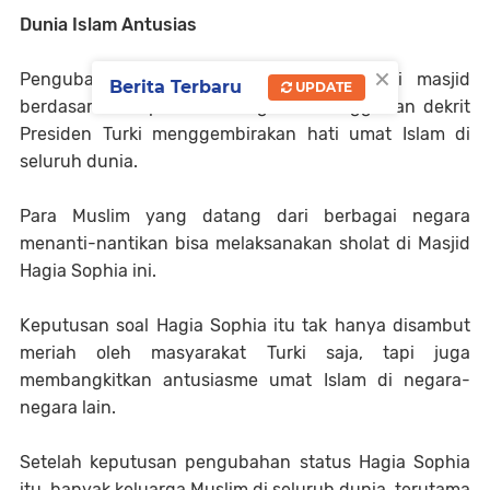
Dunia Islam Antusias
×
Pengubahan status Hagia Sophia sebagai masjid
Berita Terbaru
UPDATE
berdasarkan keputusan Pengadilan Tinggi dan dekrit
Presiden Turki menggembirakan hati umat Islam di
seluruh dunia.
Para ​​Muslim yang datang dari berbagai negara
menanti-nantikan bisa melaksanakan sholat di Masjid
Hagia Sophia ini.
Keputusan soal Hagia Sophia itu tak hanya disambut
meriah oleh masyarakat Turki saja, tapi juga
membangkitkan antusiasme umat Islam di negara-
negara lain.
Setelah keputusan pengubahan status Hagia Sophia
itu, banyak keluarga Muslim di seluruh dunia, terutama