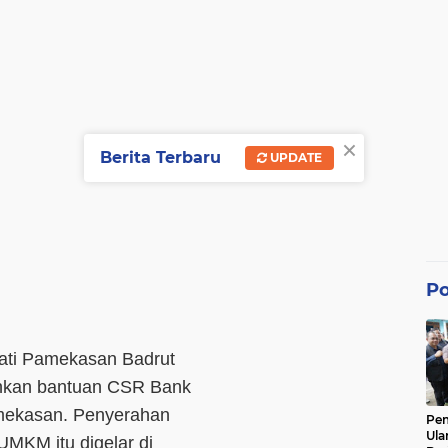
×
Berita Terbaru
UPDATE
Po
ati Pamekasan Badrut
hkan bantuan CSR Bank
mekasan. Penyerahan
Pe
Ula
UMKM itu digelar di