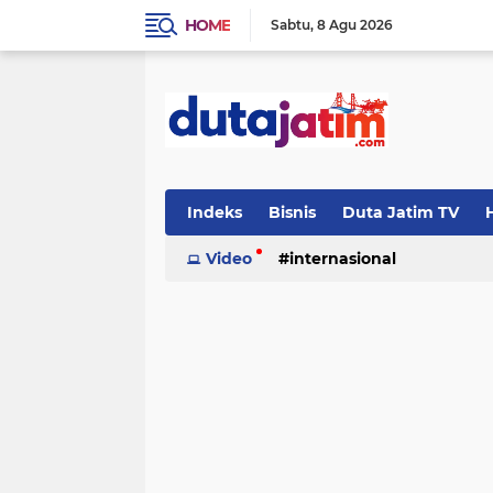
HOME
Sabtu
8 Agu 2026
Indeks
Bisnis
Duta Jatim TV
H
Video
internasional