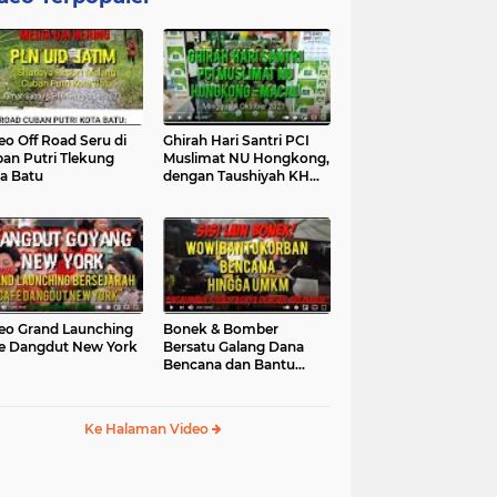
eo Off Road Seru di
Ghirah Hari Santri PCI
an Putri Tlekung
Muslimat NU Hongkong,
a Batu
dengan Taushiyah KH
Marzuki...
eo Grand Launching
Bonek & Bomber
e Dangdut New York
Bersatu Galang Dana
Bencana dan Bantu
UMKM, Mengapa Tidak...
Ke Halaman Video