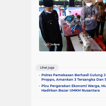
Lihat juga
Polres Pamekasan Berhasil Gulung J
Proppo, Amankan 3 Tersangka Dan 
Picu Pergerakan Ekonomi Warga, M
Hadirkan Bazar UMKM Nusantara