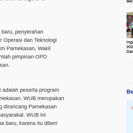
Ber
Lan
Apr
a baru, penyerahan
ur Operasi dan Teknologi
Ing
202
tim Pamekasan, Wakil
Dat
jumlah pimpinan OPD
asan.
 adalah peserta program
Be
amekasan. WUB merupakan
ng dirancang Pamekasan
asyarakat. WUB ini
 baru, karena itu diberi