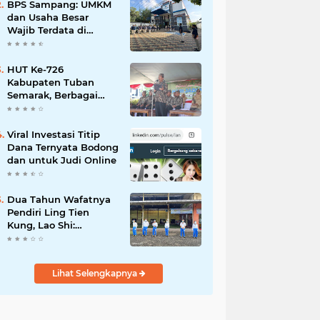
Mahdi: Ajang
BPS Sampang: UMKM
Silaturrahmi dan
dan Usaha Besar
Media Komunikasi
Wajib Terdata di
Antar-Kades untuk
Sensus Ekonomi 2026,
Memajukan Desa
Kunci Kebijakan Tepat
Sasaran
HUT Ke-726
Kabupaten Tuban
Semarak, Berbagai
Prestasinya Pun
Membanggakan
Viral Investasi Titip
Dana Ternyata Bodong
dan untuk Judi Online
Dua Tahun Wafatnya
Pendiri Ling Tien
Kung, Lao Shi:
Amanah Harus Kita
Laksanakan!
Lihat Selengkapnya