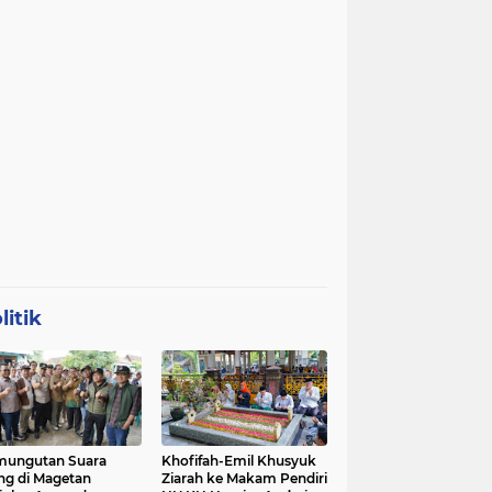
litik
mungutan Suara
Khofifah-Emil Khusyuk
ng di Magetan
Ziarah ke Makam Pendiri