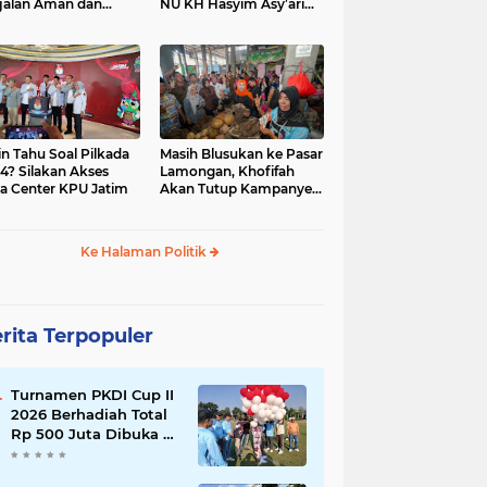
jalan Aman dan
NU KH Hasyim Asy’ari
car, KPU Jatim
dan Gus Dur
esiasi Petugas KPPS
in Tahu Soal Pilkada
Masih Blusukan ke Pasar
4? Silakan Akses
Lamongan, Khofifah
a Center KPU Jatim
Akan Tutup Kampanye
Besok dengan Dzikir,
Sholawat dan Doa di
Jatim Expo
Ke Halaman Politik
rita Terpopuler
Turnamen PKDI Cup II
2026 Berhadiah Total
Rp 500 Juta Dibuka di
Jombang, Ketua PKDI
Jatim Syaifullah