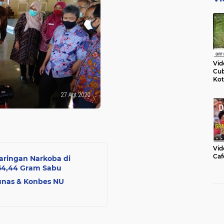
Vid
Cub
Kot
Vid
Caf
aringan Narkoba di
54,44 Gram Sabu
unas & Konbes NU