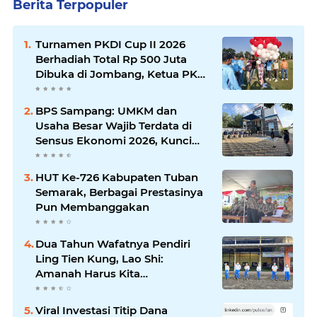
Berita Terpopuler
Turnamen PKDI Cup II 2026
Berhadiah Total Rp 500 Juta
Dibuka di Jombang, Ketua PKDI
Jatim Syaifullah Mahdi: Ajang
Silaturrahmi dan Media
BPS Sampang: UMKM dan
Komunikasi Antar-Kades untuk
Usaha Besar Wajib Terdata di
Memajukan Desa
Sensus Ekonomi 2026, Kunci
Kebijakan Tepat Sasaran
HUT Ke-726 Kabupaten Tuban
Semarak, Berbagai Prestasinya
Pun Membanggakan
Dua Tahun Wafatnya Pendiri
Ling Tien Kung, Lao Shi:
Amanah Harus Kita
Laksanakan!
Viral Investasi Titip Dana