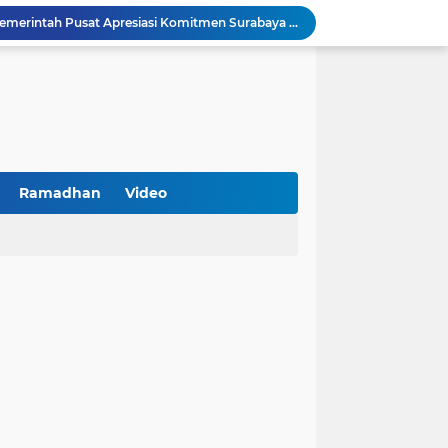
Peringatan HAN 2026, Pemerintah Pusat Apresiasi Komitmen Surabaya Penuhi Hak dan Lindungi Anak
Arah Baru Industri Jasa Keuangan
Reses Masa Persidangan III Tahun 2025-2026: DPRD Jatim Menyerap Aspirasi Mengawal Pembangunan Jawa Timur
Kemenkop Tekankan Peran Strategis Manajer dalam Menentukan Keberhasilan KDKMP
BPS Sampang: UMKM dan Usaha Besar Wajib Terdata di Sensus Ekonomi 2026, Kunci Kebijakan Tepat Sasaran
Turnamen PKDI Cup II 2026 Berhadiah Total Rp 500 Juta Dibuka di Jombang, Ketua PKDI Jatim Syaifullah Mahdi: Ajang Silaturrahmi dan Media Komunikasi Antar-Kades untuk Memajukan Desa
at Kemerdekaan
PKDI Cup II 2026 Resmi Bergulir di SGMRP Pamekasan, Bupati Dukung Bangun Stadion Di 13 Kecamatan untuk Pemerataan Sarana Olahraga
Ramadhan
Video
BNI Catat Fundamental Bisnis Kokoh di Bawah Danantara, Ditopang Pertumbuhan Kredit dan Kualitas Aset
k Jakarta Raih Digital Excellence Awards 2026