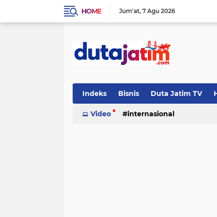
HOME
Jum'at
7 Agu 2026
Indeks
Bisnis
Duta Jatim TV
H
Video
internasional