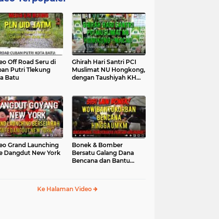
eo Off Road Seru di
Ghirah Hari Santri PCI
an Putri Tlekung
Muslimat NU Hongkong,
a Batu
dengan Taushiyah KH
Marzuki...
eo Grand Launching
Bonek & Bomber
e Dangdut New York
Bersatu Galang Dana
Bencana dan Bantu
UMKM, Mengapa Tidak...
Ke Halaman Video