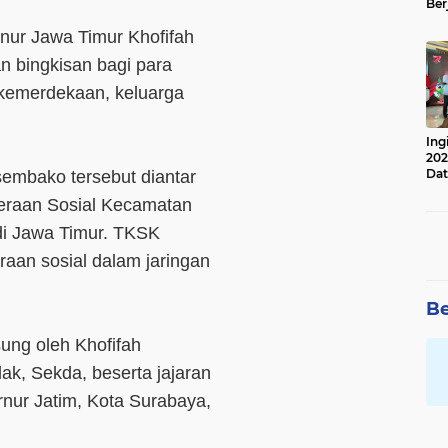
Ber
Lan
nur Jawa Timur Khofifah
Apr
n bingkisan bagi para
s kemerdekaan, keluarga
Ing
202
Dat
sembako tersebut diantar
eraan Sosial Kecamatan
di Jawa Timur. TKSK
raan sosial dalam jaringan
Be
ung oleh Khofifah
ak, Sekda, beserta jajaran
nur Jatim, Kota Surabaya,