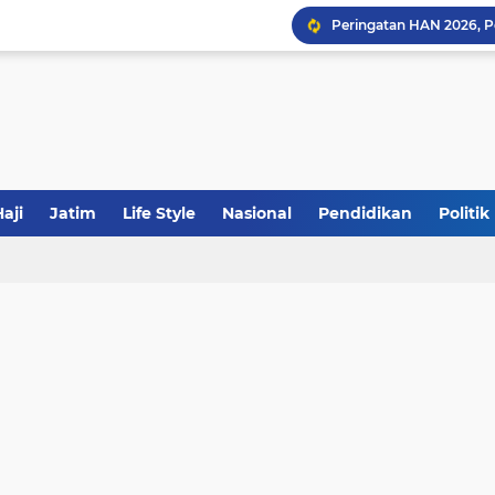
Sinergi Fiskal Moneter: 
Khutbah Jumat: Meraw
aji
Jatim
Life Style
Nasional
Pendidikan
Politik
JakOne Mobile Antar Ban