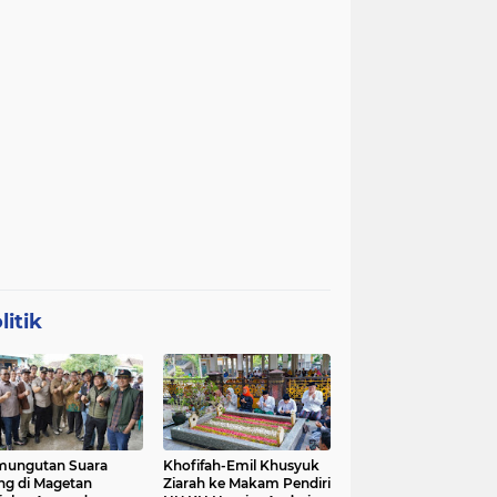
litik
mungutan Suara
Khofifah-Emil Khusyuk
ng di Magetan
Ziarah ke Makam Pendiri