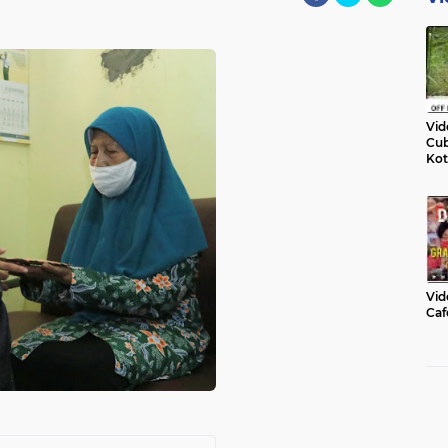
Vid
Cub
Kot
Vid
Caf