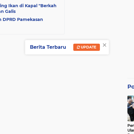
ring Ikan di Kapal "Berkah
n Galis
an DPRD Pamekasan
×
Berita Terbaru
UPDATE
Po
Pe
Ula