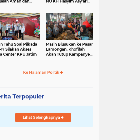
jalan Aman dan
NU KH Hasyim Asy’ari
car, KPU Jatim
dan Gus Dur
esiasi Petugas KPPS
in Tahu Soal Pilkada
Masih Blusukan ke Pasar
4? Silakan Akses
Lamongan, Khofifah
a Center KPU Jatim
Akan Tutup Kampanye
Besok dengan Dzikir,
Sholawat dan Doa di
Jatim Expo
Ke Halaman Politik
rita Terpopuler
Lihat Selengkapnya