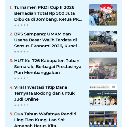
Turnamen PKDI Cup II 2026
Berhadiah Total Rp 500 Juta
Dibuka di Jombang, Ketua PKDI
Jatim Syaifullah Mahdi: Ajang
Silaturrahmi dan Media
BPS Sampang: UMKM dan
Komunikasi Antar-Kades untuk
Usaha Besar Wajib Terdata di
Memajukan Desa
Sensus Ekonomi 2026, Kunci
Kebijakan Tepat Sasaran
HUT Ke-726 Kabupaten Tuban
Semarak, Berbagai Prestasinya
Pun Membanggakan
Viral Investasi Titip Dana
Ternyata Bodong dan untuk
Judi Online
Dua Tahun Wafatnya Pendiri
Ling Tien Kung, Lao Shi:
Amanah Harus Kita