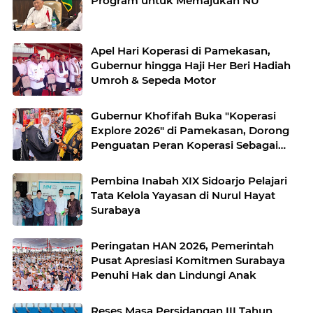
Program untuk Memajukan NU
Apel Hari Koperasi di Pamekasan,
Gubernur hingga Haji Her Beri Hadiah
Umroh & Sepeda Motor
Gubernur Khofifah Buka "Koperasi
Explore 2026" di Pamekasan, Dorong
Penguatan Peran Koperasi Sebagai
Penggerak Ekonomi Kerakyatan
Sekaligus Perluas Akses Promosi
Pembina Inabah XIX Sidoarjo Pelajari
Pelaku UMKM
Tata Kelola Yayasan di Nurul Hayat
Surabaya
Peringatan HAN 2026, Pemerintah
Pusat Apresiasi Komitmen Surabaya
Penuhi Hak dan Lindungi Anak
Reses Masa Persidangan III Tahun