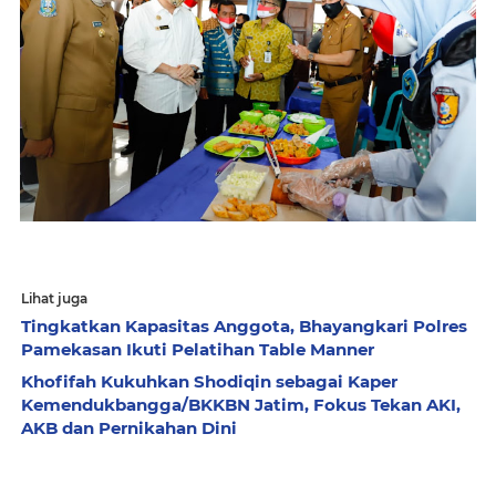
Lihat juga
Tingkatkan Kapasitas Anggota, Bhayangkari Polres
Pamekasan Ikuti Pelatihan Table Manner
Khofifah Kukuhkan Shodiqin sebagai Kaper
Kemendukbangga/BKKBN Jatim, Fokus Tekan AKI,
AKB dan Pernikahan Dini