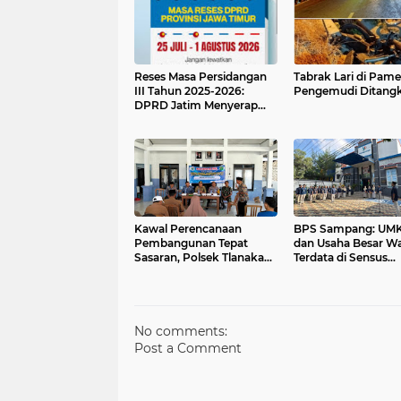
Reses Masa Persidangan
Tabrak Lari di Pam
III Tahun 2025-2026:
Pengemudi Ditang
DPRD Jatim Menyerap
Aspirasi Mengawal
Pembangunan Jawa
Timur
Kawal Perencanaan
BPS Sampang: UM
Pembangunan Tepat
dan Usaha Besar Wa
Sasaran, Polsek Tlanakan
Terdata di Sensus
Hadiri Musrenbangdes
Ekonomi 2026, Kun
Desa Bandaran
Kebijakan Tepat Sa
No comments:
Post a Comment