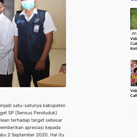
Vid
Cub
Kot
Vid
Caf
njadi satu-satunya kabupaten
rget SP (Sensus Penduduk)
lean terhadap target sebesar
memberikan apresiasi kepada
bu 2 September 2020. Hal itu