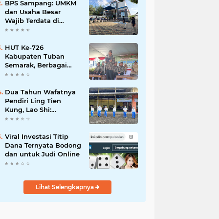
Mahdi: Ajang
BPS Sampang: UMKM
Silaturrahmi dan
dan Usaha Besar
Media Komunikasi
Wajib Terdata di
Antar-Kades untuk
Sensus Ekonomi 2026,
Memajukan Desa
Kunci Kebijakan Tepat
Sasaran
HUT Ke-726
Kabupaten Tuban
Semarak, Berbagai
Prestasinya Pun
Membanggakan
Dua Tahun Wafatnya
Pendiri Ling Tien
Kung, Lao Shi:
Amanah Harus Kita
Laksanakan!
Viral Investasi Titip
Dana Ternyata Bodong
dan untuk Judi Online
Lihat Selengkapnya