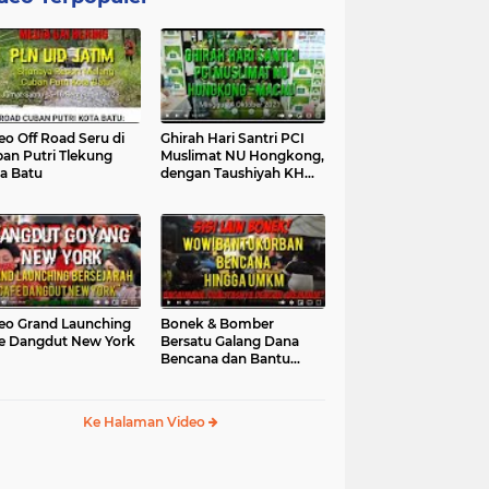
eo Off Road Seru di
Ghirah Hari Santri PCI
an Putri Tlekung
Muslimat NU Hongkong,
a Batu
dengan Taushiyah KH
Marzuki...
eo Grand Launching
Bonek & Bomber
e Dangdut New York
Bersatu Galang Dana
Bencana dan Bantu
UMKM, Mengapa Tidak...
Ke Halaman Video