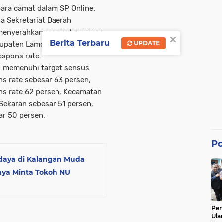
 para camat dalam SP Online.
a Sekretariat Daerah
menyerahkan secara langsung
×
Berita Terbaru
UPDATE
bupaten Lamongan atas
espons rate.
l memenuhi target sensus
 rate sebesar 63 persen,
s rate 62 persen, Kecamatan
Sekaran sebesar 51 persen,
r 50 persen.
Po
udaya di Kalangan Muda
aya Minta Tokoh NU
Pe
Ula