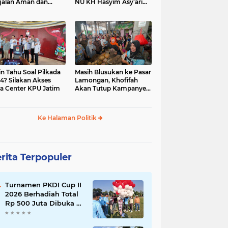
jalan Aman dan
NU KH Hasyim Asy’ari
car, KPU Jatim
dan Gus Dur
esiasi Petugas KPPS
in Tahu Soal Pilkada
Masih Blusukan ke Pasar
4? Silakan Akses
Lamongan, Khofifah
a Center KPU Jatim
Akan Tutup Kampanye
Besok dengan Dzikir,
Sholawat dan Doa di
Jatim Expo
Ke Halaman Politik
rita Terpopuler
Turnamen PKDI Cup II
2026 Berhadiah Total
Rp 500 Juta Dibuka di
Jombang, Ketua PKDI
Jatim Syaifullah