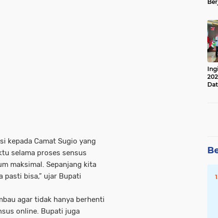
Ber
Lan
Apr
Ing
202
Dat
iasi kepada Camat Sugio yang
Be
aktu selama proses sensus
lum maksimal. Sepanjang kita
 pasti bisa,” ujar Bupati
mbau agar tidak hanya berhenti
sus online. Bupati juga