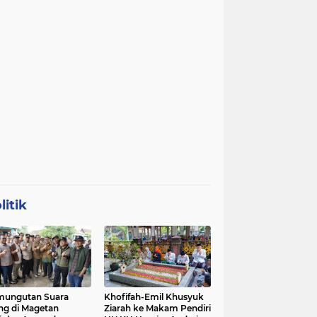
litik
mungutan Suara
Khofifah-Emil Khusyuk
ng di Magetan
Ziarah ke Makam Pendiri