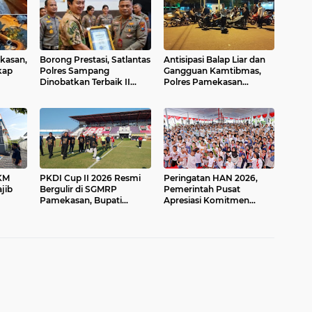
ekasan,
Borong Prestasi, Satlantas
Antisipasi Balap Liar dan
kap
Polres Sampang
Gangguan Kamtibmas,
Dinobatkan Terbaik II
Polres Pamekasan
Input Data Digital
Amankan 62 Unit Sepeda
Semester 1/2026
Motor
KM
PKDI Cup II 2026 Resmi
Peringatan HAN 2026,
jib
Bergulir di SGMRP
Pemerintah Pusat
Pamekasan, Bupati
Apresiasi Komitmen
ci
Dukung Bangun Stadion
Surabaya Penuhi Hak dan
saran
Di 13 Kecamatan untuk
Lindungi Anak
Pemerataan Sarana
Olahraga