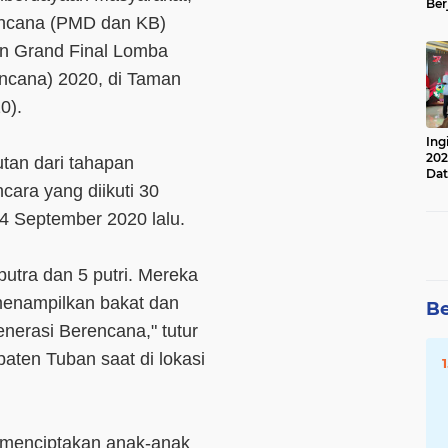
Ber
Lan
encana (PMD dan KB)
Apr
n Grand Final Lomba
ncana) 2020, di Taman
0).
Ing
202
utan dari tahapan
Dat
cara yang diikuti 30
14 September 2020 lalu.
 putra dan 5 putri. Mereka
 menampilkan bakat dan
Be
erasi Berencana," tutur
ten Tuban saat di lokasi
k menciptakan anak-anak