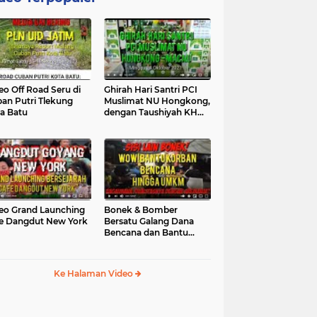
eo Off Road Seru di
Ghirah Hari Santri PCI
an Putri Tlekung
Muslimat NU Hongkong,
a Batu
dengan Taushiyah KH
Marzuki...
eo Grand Launching
Bonek & Bomber
e Dangdut New York
Bersatu Galang Dana
Bencana dan Bantu
UMKM, Mengapa Tidak...
Ke Halaman Video