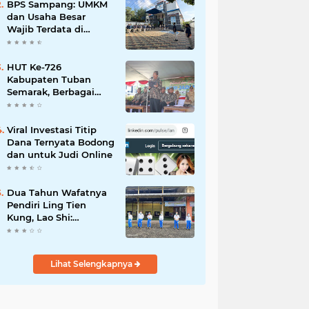
Mahdi: Ajang
BPS Sampang: UMKM
Silaturrahmi dan
dan Usaha Besar
Media Komunikasi
Wajib Terdata di
Antar-Kades untuk
Sensus Ekonomi 2026,
Memajukan Desa
Kunci Kebijakan Tepat
Sasaran
HUT Ke-726
Kabupaten Tuban
Semarak, Berbagai
Prestasinya Pun
Membanggakan
Viral Investasi Titip
Dana Ternyata Bodong
dan untuk Judi Online
Dua Tahun Wafatnya
Pendiri Ling Tien
Kung, Lao Shi:
Amanah Harus Kita
Laksanakan!
Lihat Selengkapnya