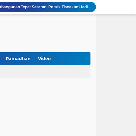
Kawal Perencanaan Pembangunan Tepat Sasaran, Polsek Tlanakan Hadiri Musrenbangdes Desa Bandaran
BPS Sampang: UMKM dan Usaha Besar Wajib Terdata di Sensus Ekonomi 2026, Kunci Kebijakan Tepat Sasaran
Turnamen PKDI Cup II 2026 Berhadiah Total Rp 500 Juta Dibuka di Jombang, Ketua PKDI Jatim Syaifullah Mahdi: Ajang Silaturrahmi dan Media Komunikasi Antar-Kades untuk Memajukan Desa
at Kemerdekaan
PKDI Cup II 2026 Resmi Bergulir di SGMRP Pamekasan, Bupati Dukung Bangun Stadion Di 13 Kecamatan untuk Pemerataan Sarana Olahraga
BNI Catat Fundamental Bisnis Kokoh di Bawah Danantara, Ditopang Pertumbuhan Kredit dan Kualitas Aset
k Jakarta Raih Digital Excellence Awards 2026
Peringatan HAN 2026, Pemerintah Pusat Apresiasi Komitmen Surabaya Penuhi Hak dan Lindungi Anak
Ramadhan
Video
Arah Baru Industri Jasa Keuangan
Antisipasi Balap Liar dan Gangguan Kamtibmas, Polres Pamekasan Amankan 62 Unit Sepeda Motor