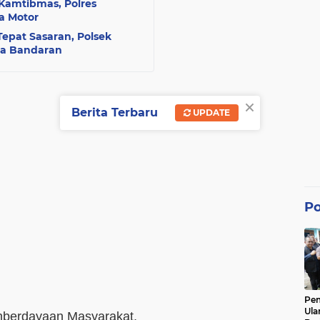
 Kamtibmas, Polres
a Motor
pat Sasaran, Polsek
sa Bandaran
×
Berita Terbaru
UPDATE
Po
Pe
Ula
berdayaan Masyarakat,