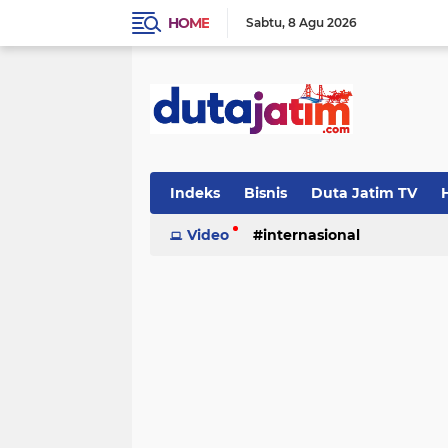
HOME
Sabtu
8 Agu 2026
Indeks
Bisnis
Duta Jatim TV
H
Video
internasional