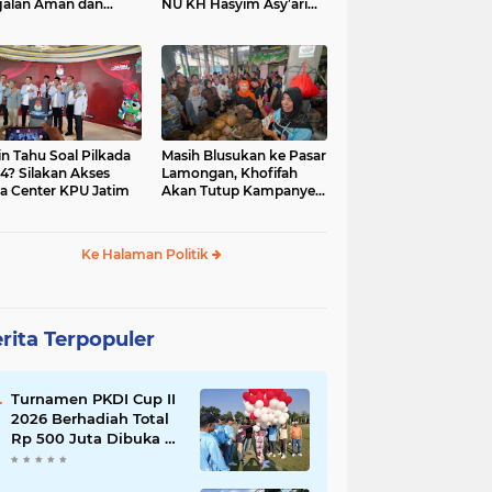
jalan Aman dan
NU KH Hasyim Asy’ari
car, KPU Jatim
dan Gus Dur
esiasi Petugas KPPS
in Tahu Soal Pilkada
Masih Blusukan ke Pasar
4? Silakan Akses
Lamongan, Khofifah
a Center KPU Jatim
Akan Tutup Kampanye
Besok dengan Dzikir,
Sholawat dan Doa di
Jatim Expo
Ke Halaman Politik
rita Terpopuler
Turnamen PKDI Cup II
2026 Berhadiah Total
Rp 500 Juta Dibuka di
Jombang, Ketua PKDI
Jatim Syaifullah