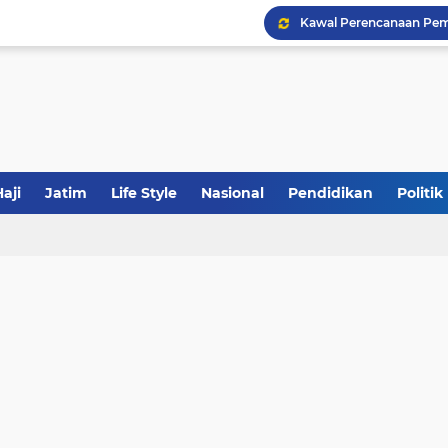
Khutbah Jumat: Meraw
JakOne Mobile Antar Ban
aji
Jatim
Life Style
Nasional
Pendidikan
Politik
Sinergi Fiskal Moneter: 