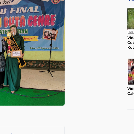
Vid
Cub
Kot
Vid
Caf