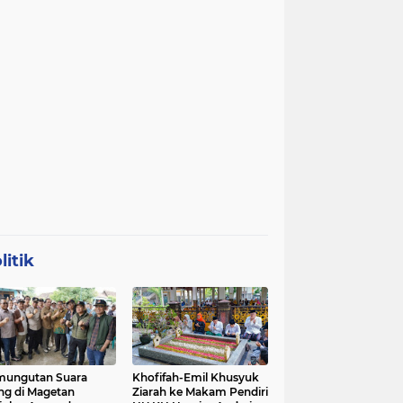
litik
mungutan Suara
Khofifah-Emil Khusyuk
ng di Magetan
Ziarah ke Makam Pendiri