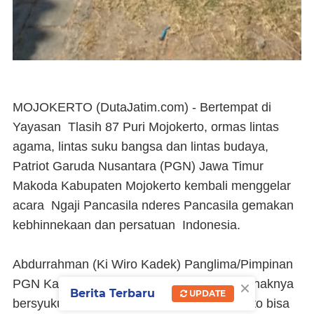
MOJOKERTO (DutaJatim.com) -
Bertempat di
Yayasan Tlasih 87 Puri Mojokerto, ormas lintas
agama, lintas suku bangsa dan lintas budaya,
Patriot Garuda Nusantara (PGN) Jawa Timur
Makoda Kabupaten Mojokerto kembali menggelar
acara Ngaji Pancasila nderes Pancasila gemakan
kebhinnekaan dan persatuan Indonesia.
Abdurrahman (Ki Wiro Kadek) Panglima/Pimpinan
×
PGN Kabupaten Mojokerto mengatakan, pihaknya
Berita Terbaru
UPDATE
bersyukur hari ini PGN Kabupaten Mojokerto bisa