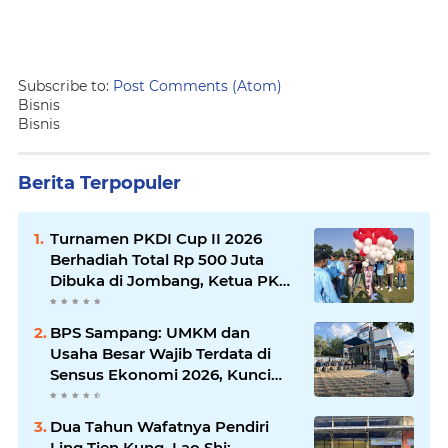
Subscribe to:
Post Comments (Atom)
Bisnis
Bisnis
Berita Terpopuler
Turnamen PKDI Cup II 2026
Berhadiah Total Rp 500 Juta
Dibuka di Jombang, Ketua PKDI
Jatim Syaifullah Mahdi: Ajang
Silaturrahmi dan Media
BPS Sampang: UMKM dan
Komunikasi Antar-Kades untuk
Usaha Besar Wajib Terdata di
Memajukan Desa
Sensus Ekonomi 2026, Kunci
Kebijakan Tepat Sasaran
Dua Tahun Wafatnya Pendiri
Ling Tien Kung, Lao Shi: