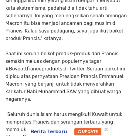
sehingga ikut menyerang Islam dengan menyebut
kata ekstremisme, padahal dia tidak tahu arti
sebenarnya. Ini yang menjengkelkan sebab omongan
Macron itu bisa menjadi ancaman bagi muslim di
Prancis. Kalau saya pedagang, saya juga ikut boikot
produk Prancis," katanya.
Saat ini seruan boikot produk-produk dari Prancis
semakin meluas dengan populernya tagar
#Boycottfranceproducts di Twitter. Seruan boikot ini
dipicu atas pernyataan Presiden Prancis Emmanuel
Macron, yang berjanji untuk tidak menyerahkan
karikatur Nabi Muhammad SAW yang dibuat warga
negaranya.
“Seluruh dunia Islam harus mengikuti Kuwait untuk
memprotes Prancis dan serangan terbaru yang
×
memalukan terhadap kepercayaan Muslim.
Berita Terbaru
UPDATE