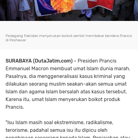
Pedagang Pakistan menyerukan boikot sambil membakar bendera Prancis
di Peshawar.
SURABAYA (DutaJatim.com) -
Presiden Prancis
Emmanuel Macron membuat umat Islam dunia marah.
Pasalnya, dia menggeneralisasi kasus kriminal yang
dilakukan seorang muslim seakan-akan semua umat
Islam dan agama Islam bersalah atas kasus tersebut.
Karena itu, umat Islam menyerukan boikot produk
Prancis.
"Isu Islam masih soal ekstremisme, radikalisme,
terorisme, padahal semua isu itu dipicu oleh
penghinaan seseorang kepada Islam. Penjajahan atau