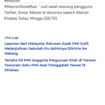
#boycottfranceproducts #boycottfrance
#MacronGoneMad, ” cuit salah seorang pengguna
Twitter, Ansar Abbasi di akunnya seperti dilansir
Khaleej Today, Minggu (25/10).
Lihat juga
Laporan dari Malaysia: Ratusan Anak PMI Sulit
Melanjutkan Sekolah Itu Akhirnya Dikirim ke
Malang
Terlalu! 30 PMI Anggota Perguruan Silat di Taiwan
Tawuran: Satu PMI Asal Trenggalek Tewas 15
Ditahan