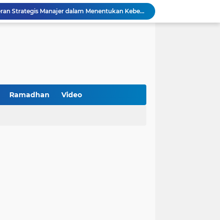
Kemenkop Tekankan Peran Strategis Manajer dalam Menentukan Keberhasilan KDKMP
an, Pengemudi Ditangkap
Khutbah Jumat: Berpegang Teguh pada Akidah Ahlus Sunnah wal Jamaah, Akidah Mayoritas Umat
Borong Prestasi, Satlantas Polres Sampang Dinobatkan Terbaik II Input Data Digital Semester 1/2026
PKDI Cup II 2026 Resmi Bergulir di SGMRP Pamekasan, Bupati Dukung Bangun Stadion Di 13 Kecamatan untuk Pemerataan Sarana Olahraga
BNI Catat Fundamental Bisnis Kokoh di Bawah Danantara, Ditopang Pertumbuhan Kredit dan Kualitas Aset
k Jakarta Raih Digital Excellence Awards 2026
Peringatan HAN 2026, Pemerintah Pusat Apresiasi Komitmen Surabaya Penuhi Hak dan Lindungi Anak
Ramadhan
Video
Arah Baru Industri Jasa Keuangan
Reses Masa Persidangan III Tahun 2025-2026: DPRD Jatim Menyerap Aspirasi Mengawal Pembangunan Jawa Timur