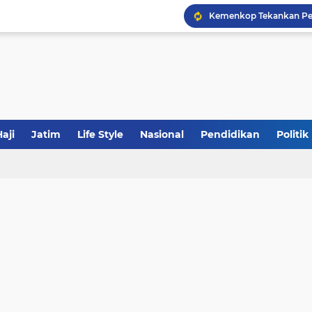
Tabrak Lari di Pamekas
JakOne Mobile Antar Ban
aji
Jatim
Life Style
Nasional
Pendidikan
Politik
Sinergi Fiskal Moneter: 