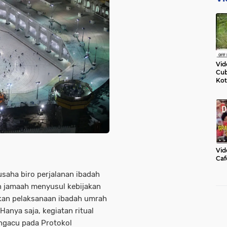
Vid
Cub
Kot
Vid
Caf
saha biro perjalanan ibadah
n jamaah menyusul kebijakan
kan pelaksanaan ibadah umrah
Hanya saja, kegiatan ritual
engacu pada Protokol