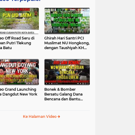
eo Off Road Seru di
Ghirah Hari Santri PCI
an Putri Tlekung
Muslimat NU Hongkong,
a Batu
dengan Taushiyah KH
Marzuki...
eo Grand Launching
Bonek & Bomber
e Dangdut New York
Bersatu Galang Dana
Bencana dan Bantu
UMKM, Mengapa Tidak...
Ke Halaman Video