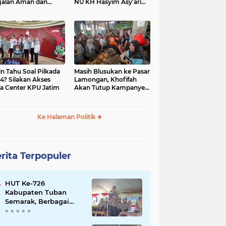
jalan Aman dan
NU KH Hasyim Asy’ari
car, KPU Jatim
dan Gus Dur
esiasi Petugas KPPS
in Tahu Soal Pilkada
Masih Blusukan ke Pasar
4? Silakan Akses
Lamongan, Khofifah
a Center KPU Jatim
Akan Tutup Kampanye
Besok dengan Dzikir,
Sholawat dan Doa di
Jatim Expo
Ke Halaman Politik
rita Terpopuler
HUT Ke-726
Kabupaten Tuban
Semarak, Berbagai
Prestasinya Pun
Membanggakan