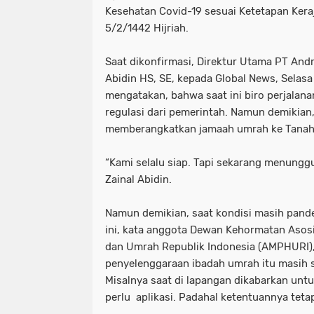
Kesehatan Covid-19 sesuai Ketetapan Ker
5/2/1442 Hijriah.
Saat dikonfirmasi, Direktur Utama PT Andr
Abidin HS, SE, kepada Global News, Selas
mengatakan, bahwa saat ini biro perjala
regulasi dari pemerintah. Namun demikian
memberangkatkan jamaah umrah ke Tanah
“Kami selalu siap. Tapi sekarang menunggu
Zainal Abidin.
Namun demikian, saat kondisi masih pande
ini, kata anggota Dewan Kehormatan Asosi
dan Umrah Republik Indonesia (AMPHURI),
penyelenggaraan ibadah umrah itu masih s
Misalnya saat di lapangan dikabarkan untuk
perlu aplikasi. Padahal ketentuannya tet