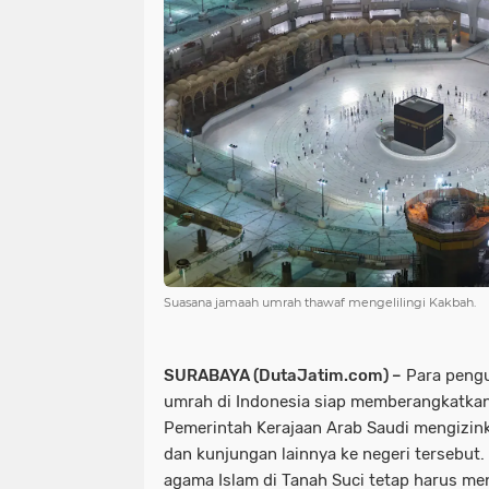
Suasana jamaah umrah thawaf mengelilingi Kakbah.
SURABAYA (DutaJatim.com) –
Para pengu
umrah di Indonesia siap memberangkatka
Pemerintah Kerajaan Arab Saudi mengizin
dan kunjungan lainnya ke negeri tersebut. 
agama Islam di Tanah Suci tetap harus m