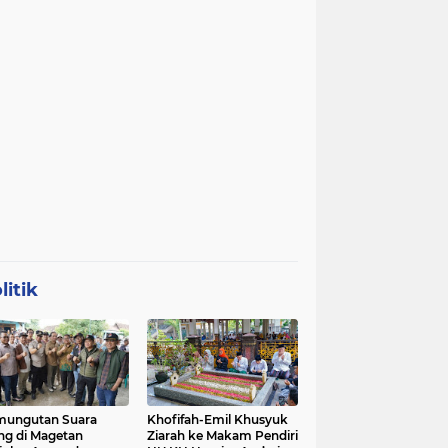
litik
mungutan Suara
Khofifah-Emil Khusyuk
ng di Magetan
Ziarah ke Makam Pendiri