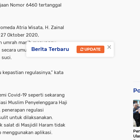
ajaan Nomor 6460 tertanggal
omeda Atria Wisata, H. Zainal
a 27 Oktober 2020,
nan umrah masih menunggu
×
Berita Terbaru
UPDATE
, secara umum, PT Atria siap
 suci.
 kepastian regulasinya,” kata
Po
mi Covid-19 seperti sekarang
asi Muslim Penyelenggara Haji
 penerapan regulasi
ulit untuk dilaksanakan.
 salat di Masjidil Haram tidak
Pe
ap menggunakan aplikasi.
Ula