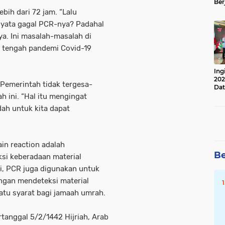
Ber
Lan
bih dari 72 jam. “Lalu
Apr
rnyata gagal PCR-nya? Padahal
ya. Ini masalah-masalah di
di tengah pandemi Covid-19
Ing
202
 Pemerintah tidak tergesa-
Dat
 ini. “Hal itu mengingat
ah untuk kita dapat
in reaction adalah
Be
si keberadaan material
 ini, PCR juga digunakan untuk
ngan mendeteksi material
atu syarat bagi jamaah umrah.
tanggal 5/2/1442 Hijriah, Arab