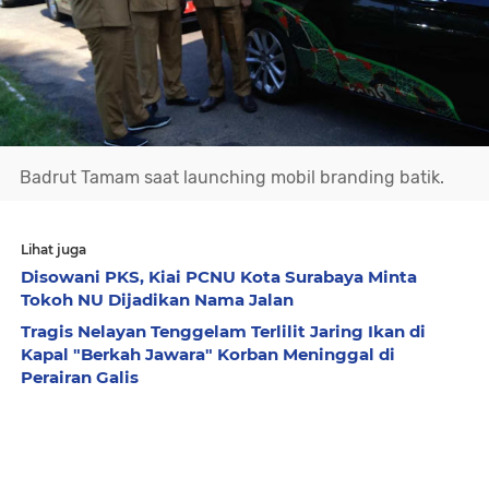
Badrut Tamam saat launching mobil branding batik.
Lihat juga
Disowani PKS, Kiai PCNU Kota Surabaya Minta
Tokoh NU Dijadikan Nama Jalan
Tragis Nelayan Tenggelam Terlilit Jaring Ikan di
Kapal "Berkah Jawara" Korban Meninggal di
Perairan Galis