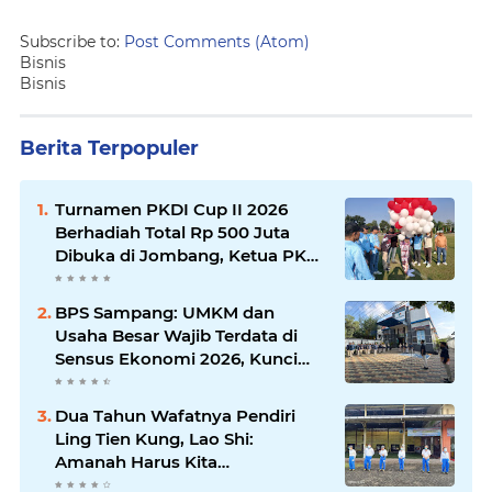
Subscribe to:
Post Comments (Atom)
Bisnis
Bisnis
Berita Terpopuler
Turnamen PKDI Cup II 2026
Berhadiah Total Rp 500 Juta
Dibuka di Jombang, Ketua PKDI
Jatim Syaifullah Mahdi: Ajang
Silaturrahmi dan Media
BPS Sampang: UMKM dan
Komunikasi Antar-Kades untuk
Usaha Besar Wajib Terdata di
Memajukan Desa
Sensus Ekonomi 2026, Kunci
Kebijakan Tepat Sasaran
Dua Tahun Wafatnya Pendiri
Ling Tien Kung, Lao Shi:
Amanah Harus Kita
Laksanakan!