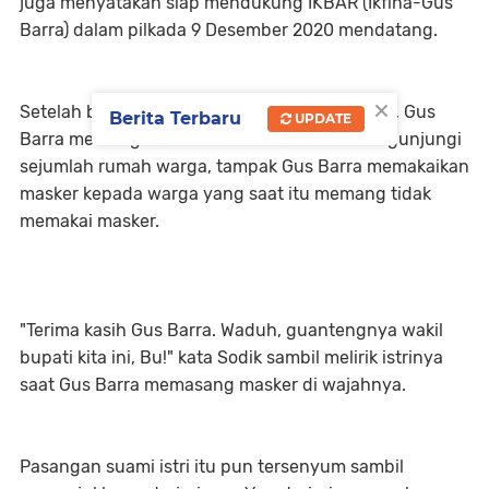
juga menyatakan siap mendukung IKBAR (Ikfina-Gus
Barra) dalam pilkada 9 Desember 2020 mendatang.
×
Setelah bertemu dengan para pendukungnya, Gus
Berita Terbaru
UPDATE
Barra membagikan masker. Bahkan saat mengunjungi
sejumlah rumah warga, tampak Gus Barra memakaikan
masker kepada warga yang saat itu memang tidak
memakai masker.
"Terima kasih Gus Barra. Waduh, guantengnya wakil
bupati kita ini, Bu!" kata Sodik sambil melirik istrinya
saat Gus Barra memasang masker di wajahnya.
Pasangan suami istri itu pun tersenyum sambil