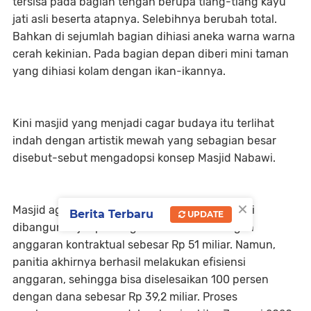
tersisa pada bagian tengah berupa tiang-tiang kayu
jati asli beserta atapnya. Selebihnya berubah total.
Bahkan di sejumlah bagian dihiasi aneka warna warna
cerah kekinian. Pada bagian depan diberi mini taman
yang dihiasi kolam dengan ikan-ikannya.
Kini masjid yang menjadi cagar budaya itu terlihat
indah dengan artistik mewah yang sebagian besar
disebut-sebut mengadopsi konsep Masjid Nabawi.
×
Masjid agung kebanggaan warga Mojokerto ini
Berita Terbaru
UPDATE
dibangun sejak pertengahan Mei 2015 dengan
anggaran kontraktual sebesar Rp 51 miliar. Namun,
panitia akhirnya berhasil melakukan efisiensi
anggaran, sehingga bisa diselesaikan 100 persen
dengan dana sebesar Rp 39,2 miliar. Proses