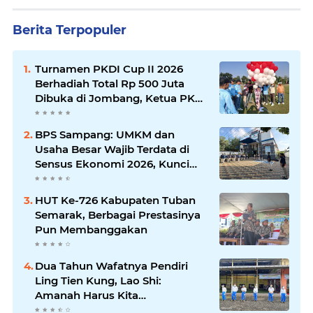
Berita Terpopuler
Turnamen PKDI Cup II 2026
Berhadiah Total Rp 500 Juta
Dibuka di Jombang, Ketua PKDI
Jatim Syaifullah Mahdi: Ajang
Silaturrahmi dan Media
BPS Sampang: UMKM dan
Komunikasi Antar-Kades untuk
Usaha Besar Wajib Terdata di
Memajukan Desa
Sensus Ekonomi 2026, Kunci
Kebijakan Tepat Sasaran
HUT Ke-726 Kabupaten Tuban
Semarak, Berbagai Prestasinya
Pun Membanggakan
Dua Tahun Wafatnya Pendiri
Ling Tien Kung, Lao Shi:
Amanah Harus Kita
Laksanakan!