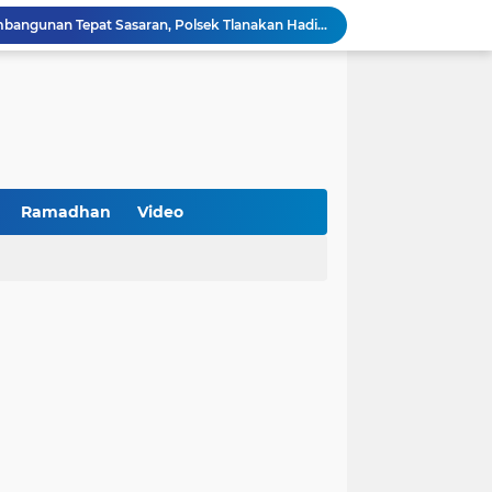
BPS Sampang: UMKM dan Usaha Besar Wajib Terdata di Sensus Ekonomi 2026, Kunci Kebijakan Tepat Sasaran
Turnamen PKDI Cup II 2026 Berhadiah Total Rp 500 Juta Dibuka di Jombang, Ketua PKDI Jatim Syaifullah Mahdi: Ajang Silaturrahmi dan Media Komunikasi Antar-Kades untuk Memajukan Desa
at Kemerdekaan
PKDI Cup II 2026 Resmi Bergulir di SGMRP Pamekasan, Bupati Dukung Bangun Stadion Di 13 Kecamatan untuk Pemerataan Sarana Olahraga
BNI Catat Fundamental Bisnis Kokoh di Bawah Danantara, Ditopang Pertumbuhan Kredit dan Kualitas Aset
k Jakarta Raih Digital Excellence Awards 2026
Peringatan HAN 2026, Pemerintah Pusat Apresiasi Komitmen Surabaya Penuhi Hak dan Lindungi Anak
Lora Mahfudz: Pemkab Sampang Pastikan Tidak Ada Warga Yang Tertinggal Belajar Al-Qur'an
Ramadhan
Video
Antisipasi Balap Liar dan Gangguan Kamtibmas, Polres Pamekasan Amankan 62 Unit Sepeda Motor
Kawal Perencanaan Pembangunan Tepat Sasaran, Polsek Tlanakan Hadiri Musrenbangdes Desa Bandaran