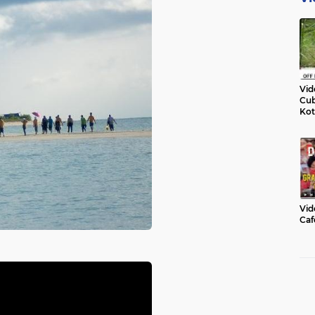
Vid
Cub
Kot
Vid
Caf