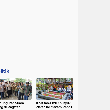
litik
mungutan Suara
Khofifah-Emil Khusyuk
ng di Magetan
Ziarah ke Makam Pendiri