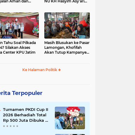
jalan Aman dan
NU KH Hasyim Asy’ari
car, KPU Jatim
dan Gus Dur
esiasi Petugas KPPS
in Tahu Soal Pilkada
Masih Blusukan ke Pasar
4? Silakan Akses
Lamongan, Khofifah
a Center KPU Jatim
Akan Tutup Kampanye
Besok dengan Dzikir,
Sholawat dan Doa di
Jatim Expo
Ke Halaman Politik
rita Terpopuler
Turnamen PKDI Cup II
2026 Berhadiah Total
Rp 500 Juta Dibuka di
Jombang, Ketua PKDI
Jatim Syaifullah