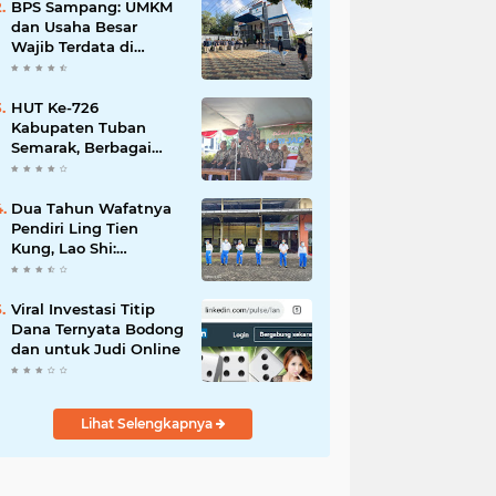
Mahdi: Ajang
BPS Sampang: UMKM
Silaturrahmi dan
dan Usaha Besar
Media Komunikasi
Wajib Terdata di
Antar-Kades untuk
Sensus Ekonomi 2026,
Memajukan Desa
Kunci Kebijakan Tepat
Sasaran
HUT Ke-726
Kabupaten Tuban
Semarak, Berbagai
Prestasinya Pun
Membanggakan
Dua Tahun Wafatnya
Pendiri Ling Tien
Kung, Lao Shi:
Amanah Harus Kita
Laksanakan!
Viral Investasi Titip
Dana Ternyata Bodong
dan untuk Judi Online
Lihat Selengkapnya