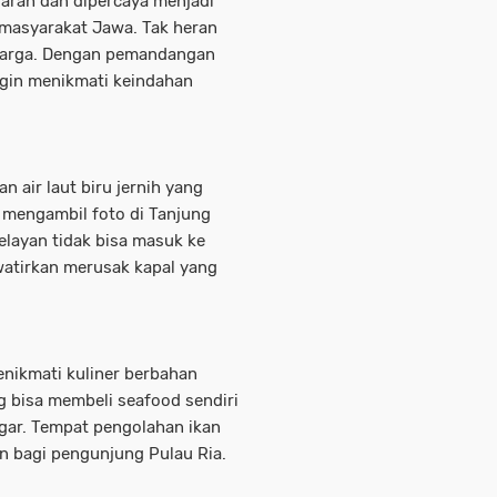
jarah dan dipercaya menjadi
 masyarakat Jawa. Tak heran
i warga. Dengan pemandangan
ingin menikmati keindahan
 air laut biru jernih yang
k mengambil foto di Tanjung
nelayan tidak bisa masuk ke
watirkan merusak kapal yang
enikmati kuliner berbahan
g bisa membeli seafood sendiri
gar. Tempat pengolahan ikan
in bagi pengunjung Pulau Ria.