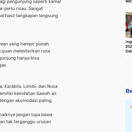
agi pengunjung seperti kamar
Ber
Lan
 perlu risau. Sangat
Apr
d hasil tangkapan langsung
Ing
wean yang hampir punah.
202
tujuan melestarikan rusa
Dat
unjung hanya bisa
gas.
, Karabila, Lolobi, dan Nusa
Be
miliki keindahan bawah air.
 dengan akomodasi paling
ebaiknya jangan lupa bawa
ran tak terganggu urusan