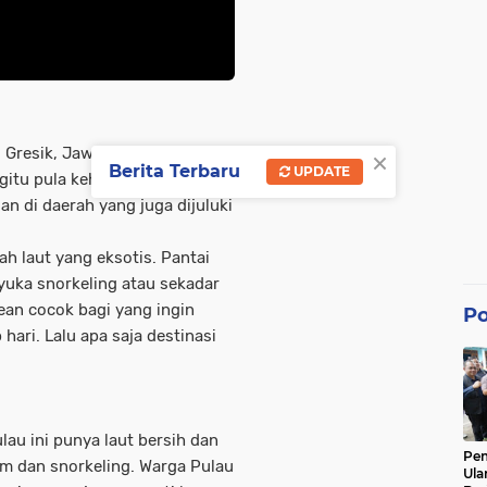
×
Gresik, Jawa Timur, sudah
Berita Terbaru
UPDATE
itu pula kehidupan sosial,
an di daerah yang juga dijuluki
 laut yang eksotis. Pantai
nyuka snorkeling atau sekadar
an cocok bagi yang ingin
Po
 hari. Lalu apa saja destinasi
lau ini punya laut bersih dan
Pe
m dan snorkeling. Warga Pulau
Ula