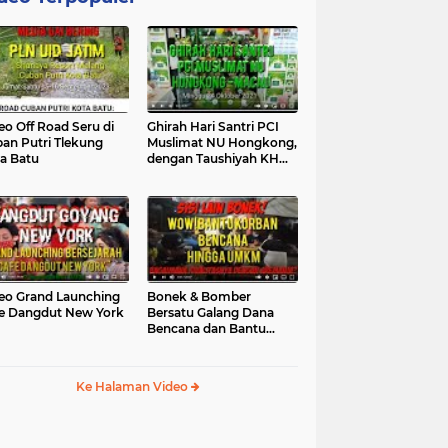
eo Off Road Seru di
Ghirah Hari Santri PCI
an Putri Tlekung
Muslimat NU Hongkong,
a Batu
dengan Taushiyah KH
Marzuki...
eo Grand Launching
Bonek & Bomber
e Dangdut New York
Bersatu Galang Dana
Bencana dan Bantu
UMKM, Mengapa Tidak...
Ke Halaman Video