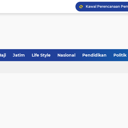
Khutbah Jumat: Meraw
JakOne Mobile Antar Ban
aji
Jatim
Life Style
Nasional
Pendidikan
Politik