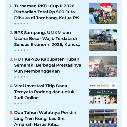
Turnamen PKDI Cup II 2026
Berhadiah Total Rp 500 Juta
Dibuka di Jombang, Ketua PKDI
Jatim Syaifullah Mahdi: Ajang
Silaturrahmi dan Media
BPS Sampang: UMKM dan
Komunikasi Antar-Kades untuk
Usaha Besar Wajib Terdata di
Memajukan Desa
Sensus Ekonomi 2026, Kunci
Kebijakan Tepat Sasaran
HUT Ke-726 Kabupaten Tuban
Semarak, Berbagai Prestasinya
Pun Membanggakan
Viral Investasi Titip Dana
Ternyata Bodong dan untuk
Judi Online
Dua Tahun Wafatnya Pendiri
Ling Tien Kung, Lao Shi:
Amanah Harus Kita