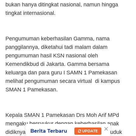
bukan hanya ditingkat nasional, namun hingga
tingkat internasional.
Pengumuman keberhasilan Gamma, nama
panggilannya, diketahui tadi malam dalam
pengumuman hasil KSN nasional oleh
Kemendikbud di Jakarta. Gamma bersama
keluarga dan para guru I SAMN 1 Pamekasan
melihat pengumuman secara virtual di kampus
SMAN 1 Pamekasan.
Kepala SMAN 1 Pamekasan Drs Moh Arif MPd
mengaku bersyukur dengan keberhasilan anak
×
Berita Terbaru
UPDATE
didiknya itu. Dia bilang, Gamma yang kini duduk