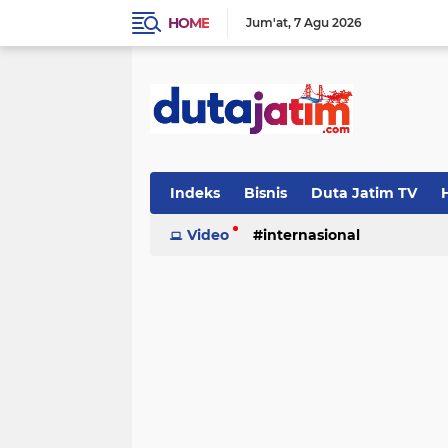
HOME
Jum'at
7 Agu 2026
Indeks
Bisnis
Duta Jatim TV
H
Video
internasional