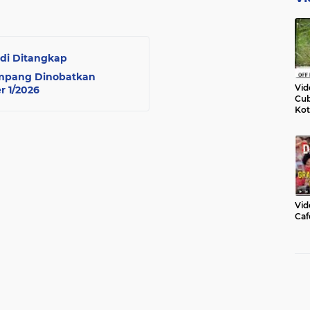
di Ditangkap
Sampang Dinobatkan
Vid
r 1/2026
Cub
Kot
Vid
Caf