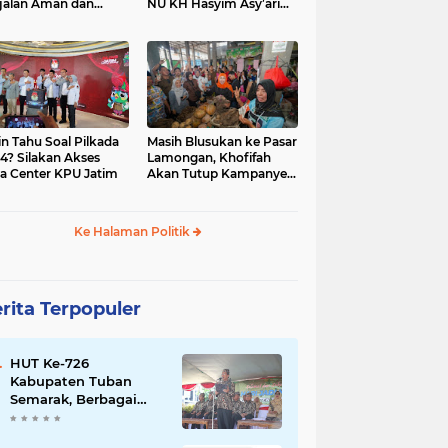
jalan Aman dan
NU KH Hasyim Asy’ari
car, KPU Jatim
dan Gus Dur
esiasi Petugas KPPS
in Tahu Soal Pilkada
Masih Blusukan ke Pasar
4? Silakan Akses
Lamongan, Khofifah
a Center KPU Jatim
Akan Tutup Kampanye
Besok dengan Dzikir,
Sholawat dan Doa di
Jatim Expo
Ke Halaman Politik
rita Terpopuler
HUT Ke-726
Kabupaten Tuban
Semarak, Berbagai
Prestasinya Pun
Membanggakan