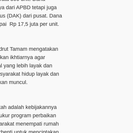
a dari APBD tetapi juga
s (DAK) dari pusat. Dana
ai Rp 17,5 juta per unit.
adrut Tamam mengatakan
n ikhtiarnya agar
 yang lebih layak dan
asyarakat hidup layak dan
akan muncul.
ntah adalah kebijakannya
yukur program perbaikan
yarakat menempati rumah
rhenti untuk menciptakan