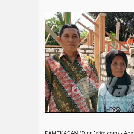
PAMEKASAN (DutaJatim.com) -
Ada