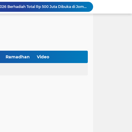
Turnamen PKDI Cup II 2026 Berhadiah Total Rp 500 Juta Dibuka di Jombang, Ketua PKDI Jatim Syaifullah Mahdi: Ajang Silaturrahmi dan Media Komunikasi Antar-Kades untuk Memajukan Desa
at Kemerdekaan
PKDI Cup II 2026 Resmi Bergulir di SGMRP Pamekasan, Bupati Dukung Bangun Stadion Di 13 Kecamatan untuk Pemerataan Sarana Olahraga
BNI Catat Fundamental Bisnis Kokoh di Bawah Danantara, Ditopang Pertumbuhan Kredit dan Kualitas Aset
k Jakarta Raih Digital Excellence Awards 2026
Peringatan HAN 2026, Pemerintah Pusat Apresiasi Komitmen Surabaya Penuhi Hak dan Lindungi Anak
Arah Baru Industri Jasa Keuangan
Reses Masa Persidangan III Tahun 2025-2026: DPRD Jatim Menyerap Aspirasi Mengawal Pembangunan Jawa Timur
Ramadhan
Video
Kemenkop Tekankan Peran Strategis Manajer dalam Menentukan Keberhasilan KDKMP
BPS Sampang: UMKM dan Usaha Besar Wajib Terdata di Sensus Ekonomi 2026, Kunci Kebijakan Tepat Sasaran