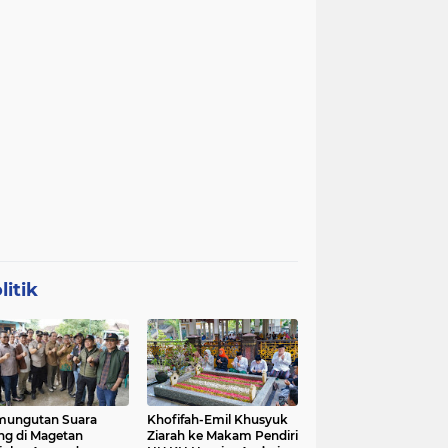
litik
mungutan Suara
Khofifah-Emil Khusyuk
ng di Magetan
Ziarah ke Makam Pendiri