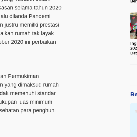
Ber
Lan
asan selama tahun 2020
Apr
 lalu dilanda Pandemi
justru memilki prestasi
aikan rumah tak layak
ber 2020 ini perbaikan
Ing
202
Dat
san Permukiman
n yang dimaksud rumah
tidak memenuhi standar
Be
ukupan luas minimum
sehatan para penghuni