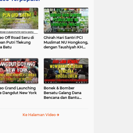
eo Off Road Seru di
Ghirah Hari Santri PCI
an Putri Tlekung
Muslimat NU Hongkong,
a Batu
dengan Taushiyah KH
Marzuki...
eo Grand Launching
Bonek & Bomber
e Dangdut New York
Bersatu Galang Dana
Bencana dan Bantu
UMKM, Mengapa Tidak...
Ke Halaman Video