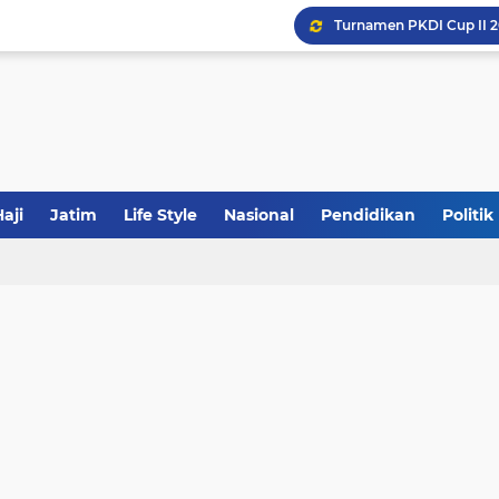
Khutbah Jumat: Meraw
JakOne Mobile Antar Ban
Sinergi Fiskal Moneter: 
aji
Jatim
Life Style
Nasional
Pendidikan
Politik