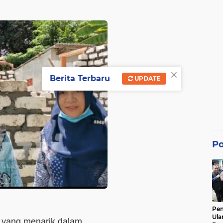
×
Berita Terbaru
UPDATE
Po
Pe
Ula
 yang menarik dalam