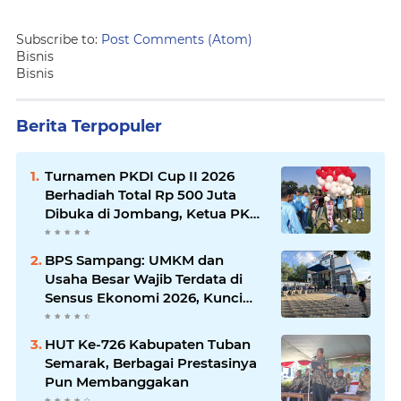
Subscribe to:
Post Comments (Atom)
Bisnis
Bisnis
Berita Terpopuler
Turnamen PKDI Cup II 2026
Berhadiah Total Rp 500 Juta
Dibuka di Jombang, Ketua PKDI
Jatim Syaifullah Mahdi: Ajang
Silaturrahmi dan Media
BPS Sampang: UMKM dan
Komunikasi Antar-Kades untuk
Usaha Besar Wajib Terdata di
Memajukan Desa
Sensus Ekonomi 2026, Kunci
Kebijakan Tepat Sasaran
HUT Ke-726 Kabupaten Tuban
Semarak, Berbagai Prestasinya
Pun Membanggakan