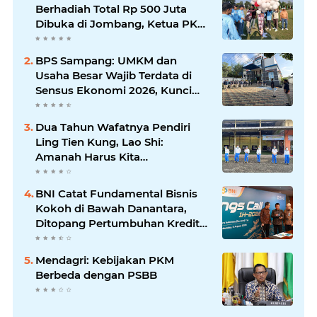
Berhadiah Total Rp 500 Juta
Dibuka di Jombang, Ketua PKDI
Jatim Syaifullah Mahdi: Ajang
Silaturrahmi dan Media
BPS Sampang: UMKM dan
Komunikasi Antar-Kades untuk
Usaha Besar Wajib Terdata di
Memajukan Desa
Sensus Ekonomi 2026, Kunci
Kebijakan Tepat Sasaran
Dua Tahun Wafatnya Pendiri
Ling Tien Kung, Lao Shi:
Amanah Harus Kita
Laksanakan!
BNI Catat Fundamental Bisnis
Kokoh di Bawah Danantara,
Ditopang Pertumbuhan Kredit
dan Kualitas Aset
Mendagri: Kebijakan PKM
Berbeda dengan PSBB