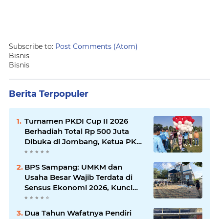
Subscribe to:
Post Comments (Atom)
Bisnis
Bisnis
Berita Terpopuler
Turnamen PKDI Cup II 2026
Berhadiah Total Rp 500 Juta
Dibuka di Jombang, Ketua PKDI
Jatim Syaifullah Mahdi: Ajang
Silaturrahmi dan Media
BPS Sampang: UMKM dan
Komunikasi Antar-Kades untuk
Usaha Besar Wajib Terdata di
Memajukan Desa
Sensus Ekonomi 2026, Kunci
Kebijakan Tepat Sasaran
Dua Tahun Wafatnya Pendiri