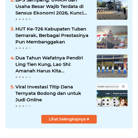
Komunikasi Antar-Kades untuk
Usaha Besar Wajib Terdata di
Memajukan Desa
Sensus Ekonomi 2026, Kunci
Kebijakan Tepat Sasaran
HUT Ke-726 Kabupaten Tuban
Semarak, Berbagai Prestasinya
Pun Membanggakan
Dua Tahun Wafatnya Pendiri
Ling Tien Kung, Lao Shi:
Amanah Harus Kita
Laksanakan!
Viral Investasi Titip Dana
Ternyata Bodong dan untuk
Judi Online
Lihat Selengkapnya