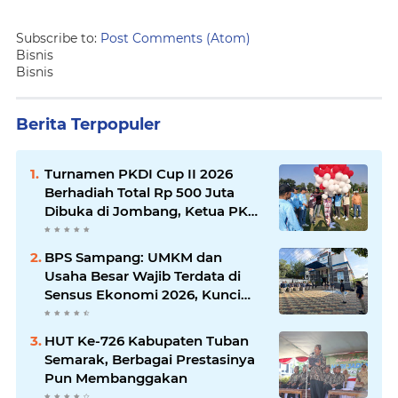
Subscribe to:
Post Comments (Atom)
Bisnis
Bisnis
Berita Terpopuler
Turnamen PKDI Cup II 2026
Berhadiah Total Rp 500 Juta
Dibuka di Jombang, Ketua PKDI
Jatim Syaifullah Mahdi: Ajang
Silaturrahmi dan Media
BPS Sampang: UMKM dan
Komunikasi Antar-Kades untuk
Usaha Besar Wajib Terdata di
Memajukan Desa
Sensus Ekonomi 2026, Kunci
Kebijakan Tepat Sasaran
HUT Ke-726 Kabupaten Tuban
Semarak, Berbagai Prestasinya
Pun Membanggakan