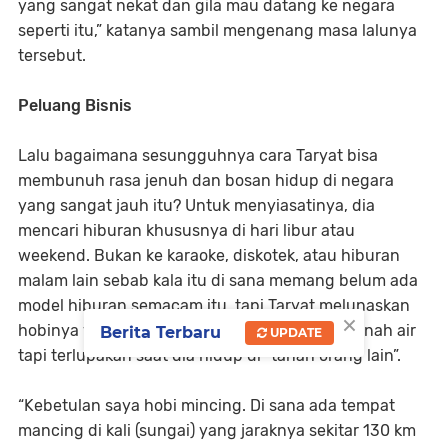
yang sangat nekat dan gila mau datang ke negara
seperti itu,” katanya sambil mengenang masa lalunya
tersebut.
Peluang Bisnis
Lalu bagaimana sesungguhnya cara Taryat bisa
membunuh rasa jenuh dan bosan hidup di negara
yang sangat jauh itu? Untuk menyiasatinya, dia
mencari hiburan khususnya di hari libur atau
weekend. Bukan ke karaoke, diskotek, atau hiburan
malam lain sebab kala itu di sana memang belum ada
model hiburan semacam itu, tapi Taryat melunaskan
×
hobinya yang selama ini sering dilakukan di tanah air
Berita Terbaru
UPDATE
tapi terlupakan saat dia hidup di “tanah orang lain”.
“Kebetulan saya hobi mincing. Di sana ada tempat
mancing di kali (sungai) yang jaraknya sekitar 130 km