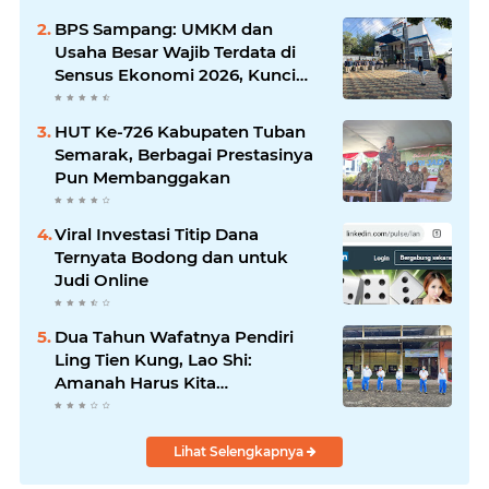
Silaturrahmi dan Media
BPS Sampang: UMKM dan
Komunikasi Antar-Kades untuk
Usaha Besar Wajib Terdata di
Memajukan Desa
Sensus Ekonomi 2026, Kunci
Kebijakan Tepat Sasaran
HUT Ke-726 Kabupaten Tuban
Semarak, Berbagai Prestasinya
Pun Membanggakan
Viral Investasi Titip Dana
Ternyata Bodong dan untuk
Judi Online
Dua Tahun Wafatnya Pendiri
Ling Tien Kung, Lao Shi:
Amanah Harus Kita
Laksanakan!
Lihat Selengkapnya