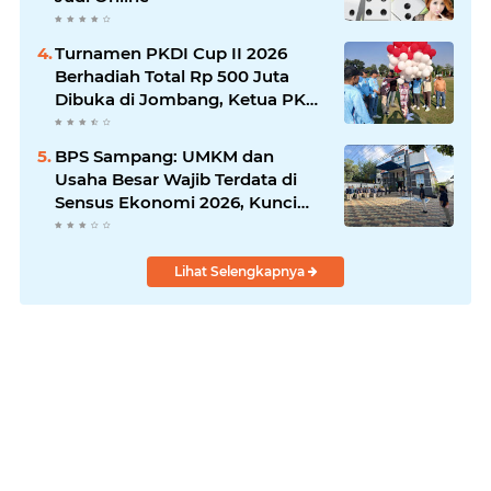
Turnamen PKDI Cup II 2026
Berhadiah Total Rp 500 Juta
Dibuka di Jombang, Ketua PKDI
Jatim Syaifullah Mahdi: Ajang
Silaturrahmi dan Media
BPS Sampang: UMKM dan
Komunikasi Antar-Kades untuk
Usaha Besar Wajib Terdata di
Memajukan Desa
Sensus Ekonomi 2026, Kunci
Kebijakan Tepat Sasaran
Lihat Selengkapnya