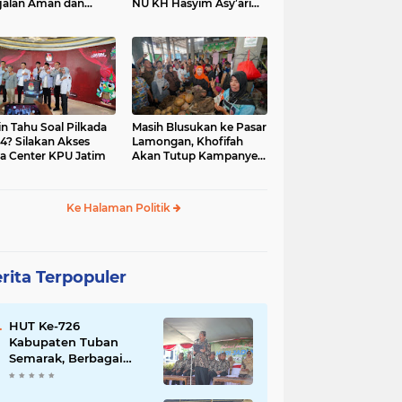
jalan Aman dan
NU KH Hasyim Asy’ari
car, KPU Jatim
dan Gus Dur
esiasi Petugas KPPS
in Tahu Soal Pilkada
Masih Blusukan ke Pasar
4? Silakan Akses
Lamongan, Khofifah
a Center KPU Jatim
Akan Tutup Kampanye
Besok dengan Dzikir,
Sholawat dan Doa di
Jatim Expo
Ke Halaman Politik
rita Terpopuler
HUT Ke-726
Kabupaten Tuban
Semarak, Berbagai
Prestasinya Pun
Membanggakan