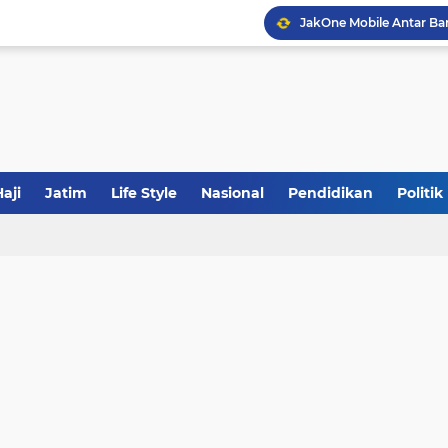
JakOne Mobile Antar Ban
Sinergi Fiskal Moneter: 
Tabrak Lari di Pamekas
aji
Jatim
Life Style
Nasional
Pendidikan
Politik
Calon Ketum PBNU, Gus