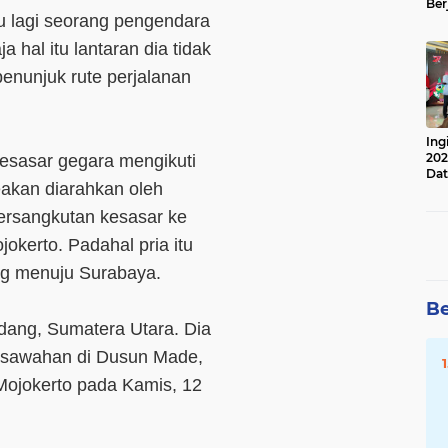
Ber
u lagi seorang pengendara
Lan
Apr
 hal itu lantaran dia tidak
penunjuk rute perjalanan
Ing
202
esasar gegara mengikuti
Dat
eakan diarahkan oleh
ersangkutan kesasar ke
okerto. Padahal pria itu
ang menuju Surabaya.
Be
dang, Sumatera Utara. Dia
ersawahan di Dusun Made,
ojokerto pada Kamis, 12