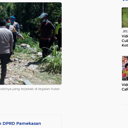
Vid
Cub
Kot
Vid
bilnya yang terjebak di tegalan hutan
Caf
an DPRD Pamekasan