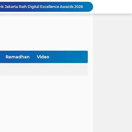
k Jakarta Raih Digital Excellence Awards 2026
Peringatan HAN 2026, Pemerintah Pusat Apresiasi Komitmen Surabaya Penuhi Hak dan Lindungi Anak
Arah Baru Industri Jasa Keuangan
Reses Masa Persidangan III Tahun 2025-2026: DPRD Jatim Menyerap Aspirasi Mengawal Pembangunan Jawa Timur
Kemenkop Tekankan Peran Strategis Manajer dalam Menentukan Keberhasilan KDKMP
an, Pengemudi Ditangkap
Khutbah Jumat: Berpegang Teguh pada Akidah Ahlus Sunnah wal Jamaah, Akidah Mayoritas Umat
Borong Prestasi, Satlantas Polres Sampang Dinobatkan Terbaik II Input Data Digital Semester 1/2026
Ramadhan
Video
 Kikin Siapkan Program untuk Memajukan NU
BNI Catat Fundamental Bisnis Kokoh di Bawah Danantara, Ditopang Pertumbuhan Kredit dan Kualitas Aset