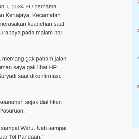
pol L 1034 FU bernama
han Kertajaya, Kecamatan
 merasakan keanehan saat
Surabaya pada malam hari
a memang gak paham jalan
man saya gak lihat HP,
uryadi saat dikonfirmasi,
keanehan sejak dialihkan
Pasuruan.
n sampai Waru. Nah sampai
uar Tol Pandaan,"