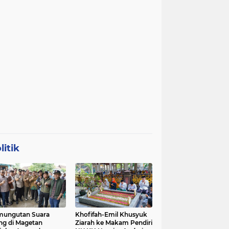
litik
mungutan Suara
Khofifah-Emil Khusyuk
ng di Magetan
Ziarah ke Makam Pendiri