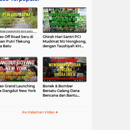
eo Off Road Seru di
Ghirah Hari Santri PCI
an Putri Tlekung
Muslimat NU Hongkong,
a Batu
dengan Taushiyah KH
Marzuki...
eo Grand Launching
Bonek & Bomber
e Dangdut New York
Bersatu Galang Dana
Bencana dan Bantu
UMKM, Mengapa Tidak...
Ke Halaman Video