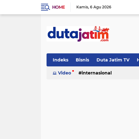
HOME
Kamis
6 Agu 2026
Indeks
Bisnis
Duta Jatim TV
H
Video
internasional