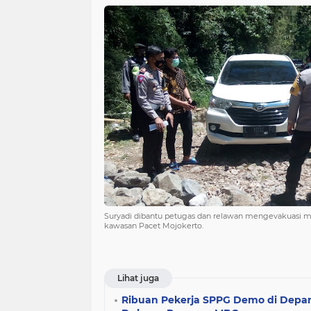
Suryadi dibantu petugas dan relawan mengevakuasi mo
kawasan Pacet Mojokerto.
Lihat juga
Ribuan Pekerja SPPG Demo di Dep