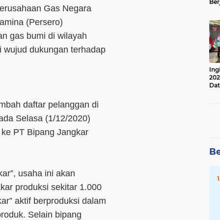
Ber
erusahaan Gas Negara
Lan
Apr
amina (Persero)
 gas bumi di wilayah
ai wujud dukungan terhadap
Ing
202
Dat
bah daftar pelanggan di
 pada Selasa (1/12/2020)
 ke PT Bipang Jangkar
Be
ar”, usaha ini akan
ar produksi sekitar 1.000
ar” aktif berproduksi dalam
produk. Selain bipang