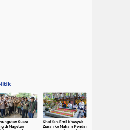
litik
mungutan Suara
Khofifah-Emil Khusyuk
ng di Magetan
Ziarah ke Makam Pendiri