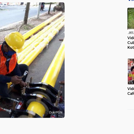
Vid
Cub
Kot
Vid
Caf