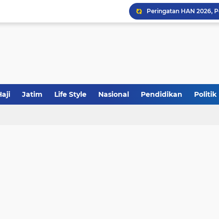
Sinergi Fiskal Moneter: 
Khutbah Jumat: Meraw
aji
Jatim
Life Style
Nasional
Pendidikan
Politik
JakOne Mobile Antar Ban