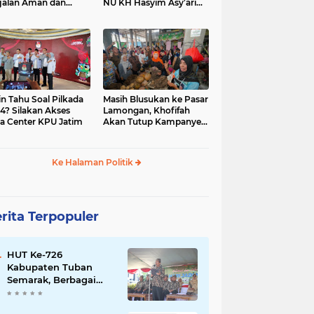
jalan Aman dan
NU KH Hasyim Asy’ari
car, KPU Jatim
dan Gus Dur
esiasi Petugas KPPS
in Tahu Soal Pilkada
Masih Blusukan ke Pasar
4? Silakan Akses
Lamongan, Khofifah
a Center KPU Jatim
Akan Tutup Kampanye
Besok dengan Dzikir,
Sholawat dan Doa di
Jatim Expo
Ke Halaman Politik
rita Terpopuler
HUT Ke-726
Kabupaten Tuban
Semarak, Berbagai
Prestasinya Pun
Membanggakan