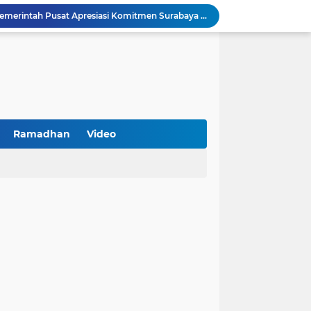
Peringatan HAN 2026, Pemerintah Pusat Apresiasi Komitmen Surabaya Penuhi Hak dan Lindungi Anak
Arah Baru Industri Jasa Keuangan
Reses Masa Persidangan III Tahun 2025-2026: DPRD Jatim Menyerap Aspirasi Mengawal Pembangunan Jawa Timur
Kemenkop Tekankan Peran Strategis Manajer dalam Menentukan Keberhasilan KDKMP
BPS Sampang: UMKM dan Usaha Besar Wajib Terdata di Sensus Ekonomi 2026, Kunci Kebijakan Tepat Sasaran
Turnamen PKDI Cup II 2026 Berhadiah Total Rp 500 Juta Dibuka di Jombang, Ketua PKDI Jatim Syaifullah Mahdi: Ajang Silaturrahmi dan Media Komunikasi Antar-Kades untuk Memajukan Desa
at Kemerdekaan
PKDI Cup II 2026 Resmi Bergulir di SGMRP Pamekasan, Bupati Dukung Bangun Stadion Di 13 Kecamatan untuk Pemerataan Sarana Olahraga
Ramadhan
Video
BNI Catat Fundamental Bisnis Kokoh di Bawah Danantara, Ditopang Pertumbuhan Kredit dan Kualitas Aset
k Jakarta Raih Digital Excellence Awards 2026