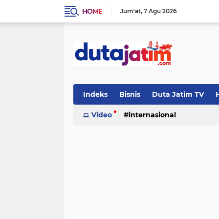
HOME
Jum'at
7 Agu 2026
Indeks
Bisnis
Duta Jatim TV
H
Video
internasional