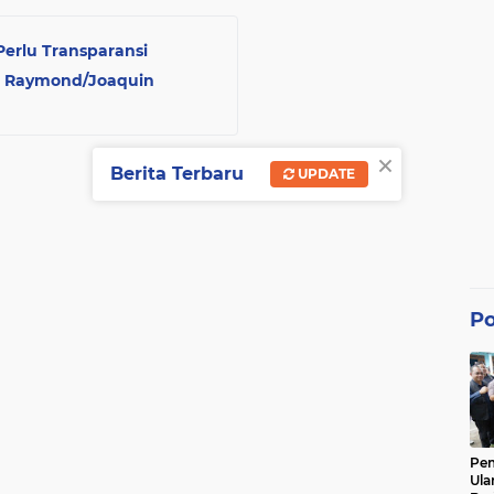
Perlu Transparansi
a, Raymond/Joaquin
×
Berita Terbaru
UPDATE
Po
Pe
Ula