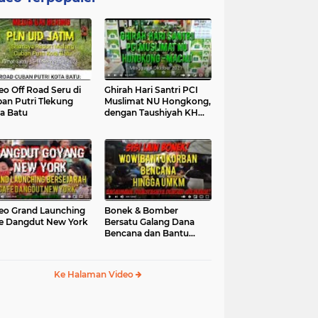
eo Off Road Seru di
Ghirah Hari Santri PCI
an Putri Tlekung
Muslimat NU Hongkong,
a Batu
dengan Taushiyah KH
Marzuki...
eo Grand Launching
Bonek & Bomber
e Dangdut New York
Bersatu Galang Dana
Bencana dan Bantu
UMKM, Mengapa Tidak...
Ke Halaman Video