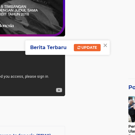
×
Berita Terbaru
UPDATE
Po
Pe
Ula