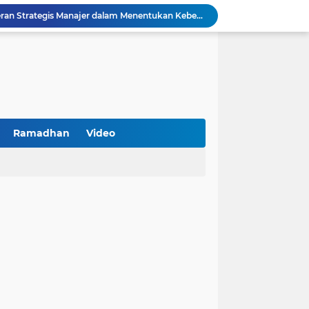
an, Pengemudi Ditangkap
Khutbah Jumat: Berpegang Teguh pada Akidah Ahlus Sunnah wal Jamaah, Akidah Mayoritas Umat
Borong Prestasi, Satlantas Polres Sampang Dinobatkan Terbaik II Input Data Digital Semester 1/2026
PKDI Cup II 2026 Resmi Bergulir di SGMRP Pamekasan, Bupati Dukung Bangun Stadion Di 13 Kecamatan untuk Pemerataan Sarana Olahraga
BNI Catat Fundamental Bisnis Kokoh di Bawah Danantara, Ditopang Pertumbuhan Kredit dan Kualitas Aset
k Jakarta Raih Digital Excellence Awards 2026
Peringatan HAN 2026, Pemerintah Pusat Apresiasi Komitmen Surabaya Penuhi Hak dan Lindungi Anak
Arah Baru Industri Jasa Keuangan
Ramadhan
Video
Reses Masa Persidangan III Tahun 2025-2026: DPRD Jatim Menyerap Aspirasi Mengawal Pembangunan Jawa Timur
Kemenkop Tekankan Peran Strategis Manajer dalam Menentukan Keberhasilan KDKMP