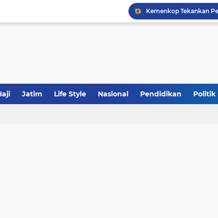
Tabrak Lari di Pamekas
JakOne Mobile Antar Ban
Sinergi Fiskal Moneter: 
aji
Jatim
Life Style
Nasional
Pendidikan
Politik