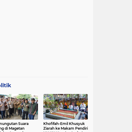
litik
mungutan Suara
Khofifah-Emil Khusyuk
ng di Magetan
Ziarah ke Makam Pendiri