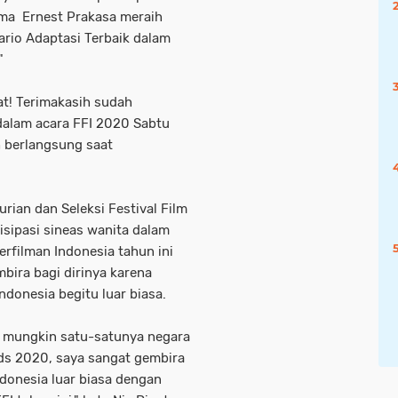
ama Ernest Prakasa meraih
ario Adaptasi Terbaik
dalam
"
at! Terimakasih sudah
 dalam acara FFI 2020 Sabtu
h berlangsung saat
rian dan Seleksi Festival Film
isipasi sineas wanita dalam
rfilman Indonesia tahun ini
bira bagi dirinya karena
ndonesia begitu luar biasa.
ia mungkin satu-satunya negara
ds 2020, saya sangat gembira
ndonesia luar biasa dengan