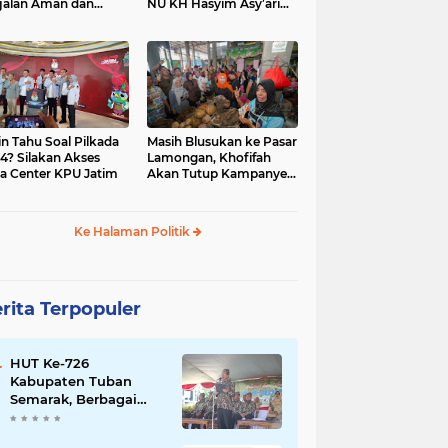
jalan Aman dan
NU KH Hasyim Asy’ari
car, KPU Jatim
dan Gus Dur
esiasi Petugas KPPS
in Tahu Soal Pilkada
Masih Blusukan ke Pasar
4? Silakan Akses
Lamongan, Khofifah
a Center KPU Jatim
Akan Tutup Kampanye
Besok dengan Dzikir,
Sholawat dan Doa di
Jatim Expo
Ke Halaman Politik
rita Terpopuler
HUT Ke-726
Kabupaten Tuban
Semarak, Berbagai
Prestasinya Pun
Membanggakan