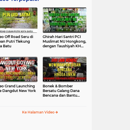
eo Off Road Seru di
Ghirah Hari Santri PCI
an Putri Tlekung
Muslimat NU Hongkong,
a Batu
dengan Taushiyah KH
Marzuki...
eo Grand Launching
Bonek & Bomber
e Dangdut New York
Bersatu Galang Dana
Bencana dan Bantu
UMKM, Mengapa Tidak...
Ke Halaman Video