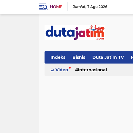
HOME
Jum'at
7 Agu 2026
Indeks
Bisnis
Duta Jatim TV
H
Video
internasional