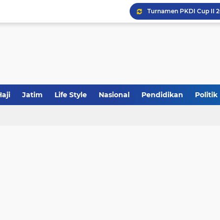
Khutbah Jumat: Meraw
JakOne Mobile Antar Ban
Sinergi Fiskal Moneter: 
aji
Jatim
Life Style
Nasional
Pendidikan
Politik