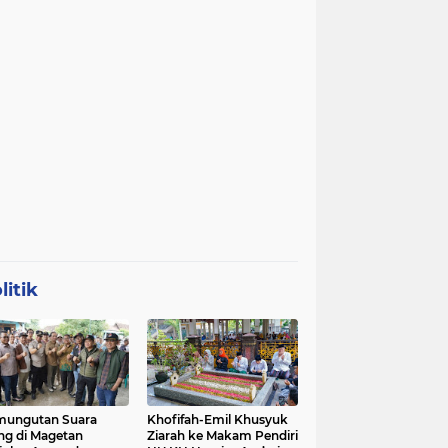
litik
mungutan Suara
Khofifah-Emil Khusyuk
ng di Magetan
Ziarah ke Makam Pendiri