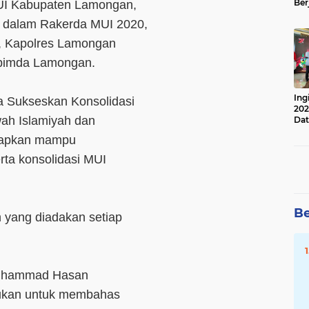
Ber
UI Kabupaten Lamongan,
Lan
ir dalam Rakerda MUI 2020,
Apr
o, Kapolres Lamongan
opimda Lamongan.
Ing
ta Sukseskan Konsolidasi
202
ah Islamiyah dan
Dat
arapkan mampu
erta konsolidasi MUI
Be
 yang diadakan setiap
Muhammad Hasan
lakukan untuk membahas