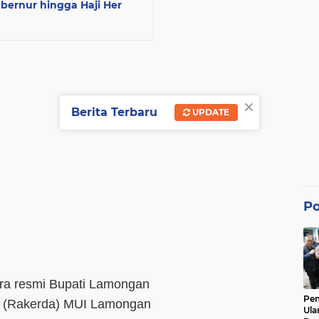
bernur hingga Haji Her
×
Berita Terbaru
UPDATE
Po
ra resmi Bupati Lamongan
Pe
h (Rakerda) MUI Lamongan
Ula