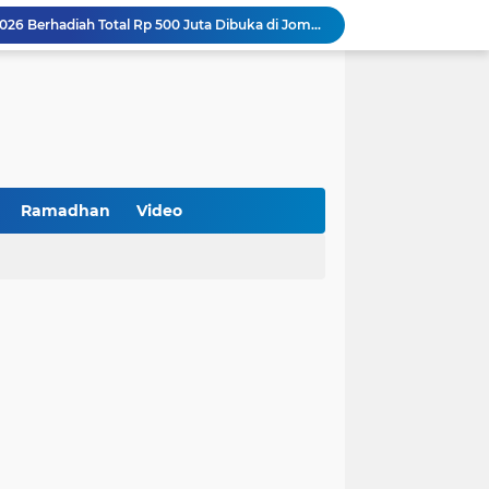
Turnamen PKDI Cup II 2026 Berhadiah Total Rp 500 Juta Dibuka di Jombang, Ketua PKDI Jatim Syaifullah Mahdi: Ajang Silaturrahmi dan Media Komunikasi Antar-Kades untuk Memajukan Desa
at Kemerdekaan
PKDI Cup II 2026 Resmi Bergulir di SGMRP Pamekasan, Bupati Dukung Bangun Stadion Di 13 Kecamatan untuk Pemerataan Sarana Olahraga
BNI Catat Fundamental Bisnis Kokoh di Bawah Danantara, Ditopang Pertumbuhan Kredit dan Kualitas Aset
k Jakarta Raih Digital Excellence Awards 2026
Peringatan HAN 2026, Pemerintah Pusat Apresiasi Komitmen Surabaya Penuhi Hak dan Lindungi Anak
Arah Baru Industri Jasa Keuangan
Reses Masa Persidangan III Tahun 2025-2026: DPRD Jatim Menyerap Aspirasi Mengawal Pembangunan Jawa Timur
Ramadhan
Video
Kemenkop Tekankan Peran Strategis Manajer dalam Menentukan Keberhasilan KDKMP
BPS Sampang: UMKM dan Usaha Besar Wajib Terdata di Sensus Ekonomi 2026, Kunci Kebijakan Tepat Sasaran