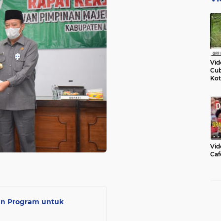
Vid
Cub
Kot
Vid
Caf
an Program untuk