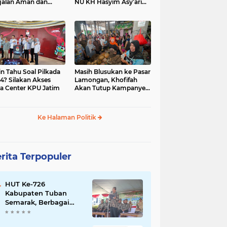
jalan Aman dan
NU KH Hasyim Asy’ari
car, KPU Jatim
dan Gus Dur
esiasi Petugas KPPS
in Tahu Soal Pilkada
Masih Blusukan ke Pasar
4? Silakan Akses
Lamongan, Khofifah
a Center KPU Jatim
Akan Tutup Kampanye
Besok dengan Dzikir,
Sholawat dan Doa di
Jatim Expo
Ke Halaman Politik
rita Terpopuler
HUT Ke-726
Kabupaten Tuban
Semarak, Berbagai
Prestasinya Pun
Membanggakan