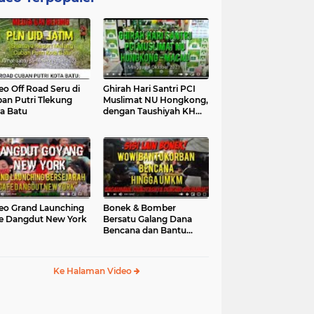
eo Off Road Seru di
Ghirah Hari Santri PCI
an Putri Tlekung
Muslimat NU Hongkong,
a Batu
dengan Taushiyah KH
Marzuki...
eo Grand Launching
Bonek & Bomber
e Dangdut New York
Bersatu Galang Dana
Bencana dan Bantu
UMKM, Mengapa Tidak...
Ke Halaman Video