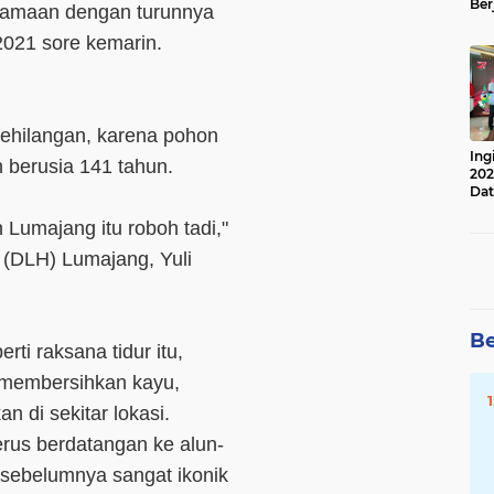
Ber
rsamaan dengan turunnya
Lan
Apr
2021 sore kemarin.
hilangan, karena pohon
Ing
h berusia 141 tahun.
202
Dat
n Lumajang itu roboh tadi,"
 (DLH) Lumajang, Yuli
Be
ti raksana tidur itu,
 membersihkan kayu,
n di sekitar lokasi.
rus berdatangan ke alun-
 sebelumnya sangat ikonik