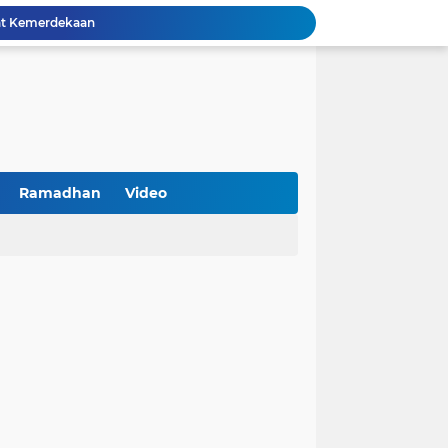
PKDI Cup II 2026 Resmi Bergulir di SGMRP Pamekasan, Bupati Dukung Bangun Stadion Di 13 Kecamatan untuk Pemerataan Sarana Olahraga
BNI Catat Fundamental Bisnis Kokoh di Bawah Danantara, Ditopang Pertumbuhan Kredit dan Kualitas Aset
k Jakarta Raih Digital Excellence Awards 2026
Peringatan HAN 2026, Pemerintah Pusat Apresiasi Komitmen Surabaya Penuhi Hak dan Lindungi Anak
Arah Baru Industri Jasa Keuangan
Reses Masa Persidangan III Tahun 2025-2026: DPRD Jatim Menyerap Aspirasi Mengawal Pembangunan Jawa Timur
Kemenkop Tekankan Peran Strategis Manajer dalam Menentukan Keberhasilan KDKMP
BPS Sampang: UMKM dan Usaha Besar Wajib Terdata di Sensus Ekonomi 2026, Kunci Kebijakan Tepat Sasaran
Ramadhan
Video
Turnamen PKDI Cup II 2026 Berhadiah Total Rp 500 Juta Dibuka di Jombang, Ketua PKDI Jatim Syaifullah Mahdi: Ajang Silaturrahmi dan Media Komunikasi Antar-Kades untuk Memajukan Desa
at Kemerdekaan