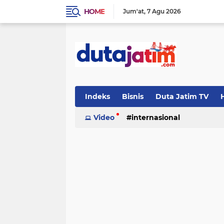
HOME
Jum'at
7 Agu 2026
Indeks
Bisnis
Duta Jatim TV
H
Video
internasional