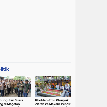
litik
mungutan Suara
Khofifah-Emil Khusyuk
ng di Magetan
Ziarah ke Makam Pendiri