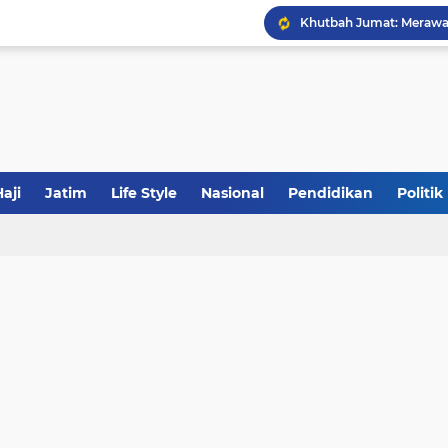
JakOne Mobile Antar Ban
Sinergi Fiskal Moneter: 
aji
Jatim
Life Style
Nasional
Pendidikan
Politik
Khutbah Jumat: Meraw