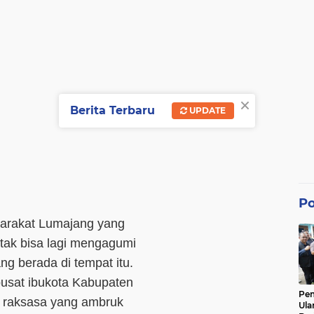
×
Berita Terbaru
UPDATE
Po
arakat Lumajang yang
i tak bisa lagi mengagumi
ng berada di tempat itu.
pusat ibukota Kabupaten
Pe
k raksasa yang ambruk
Ula