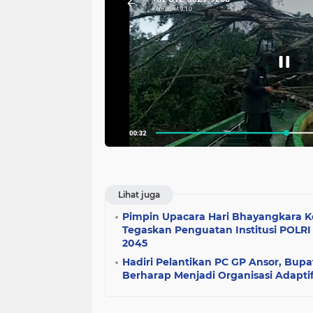
Lihat juga
Pimpin Upacara Hari Bhayangkara K
Tegaskan Penguatan Institusi POLR
2045
Hadiri Pelantikan PC GP Ansor, Bupat
Berharap Menjadi Organisasi Adaptif