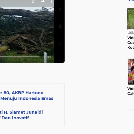
Vid
Cub
Kot
Vid
e-80, AKBP Hartono
Caf
I Menuju Indonesia Emas
i H. Slamet Junaidi
 Dan Inovatif