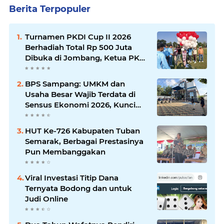
Berita Terpopuler
Turnamen PKDI Cup II 2026
Berhadiah Total Rp 500 Juta
Dibuka di Jombang, Ketua PKDI
Jatim Syaifullah Mahdi: Ajang
Silaturrahmi dan Media
BPS Sampang: UMKM dan
Komunikasi Antar-Kades untuk
Usaha Besar Wajib Terdata di
Memajukan Desa
Sensus Ekonomi 2026, Kunci
Kebijakan Tepat Sasaran
HUT Ke-726 Kabupaten Tuban
Semarak, Berbagai Prestasinya
Pun Membanggakan
Viral Investasi Titip Dana
Ternyata Bodong dan untuk
Judi Online