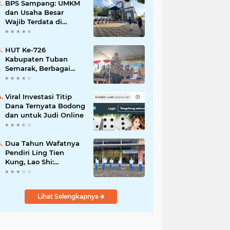
Mahdi: Ajang
BPS Sampang: UMKM
Silaturrahmi dan
dan Usaha Besar
Media Komunikasi
Wajib Terdata di
Antar-Kades untuk
Sensus Ekonomi 2026,
Memajukan Desa
Kunci Kebijakan Tepat
Sasaran
HUT Ke-726
Kabupaten Tuban
Semarak, Berbagai
Prestasinya Pun
Membanggakan
Viral Investasi Titip
Dana Ternyata Bodong
dan untuk Judi Online
Dua Tahun Wafatnya
Pendiri Ling Tien
Kung, Lao Shi:
Amanah Harus Kita
Laksanakan!
Lihat Selengkapnya