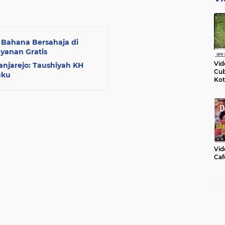
Bahana Bersahaja di
yanan Gratis
Vid
njarejo: Taushiyah KH
Cub
uku
Kot
Vid
Caf