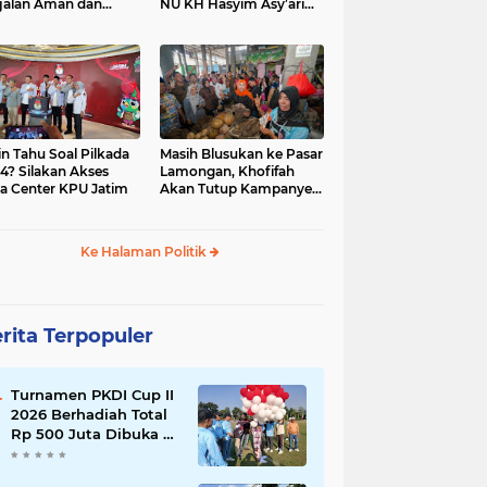
jalan Aman dan
NU KH Hasyim Asy’ari
car, KPU Jatim
dan Gus Dur
esiasi Petugas KPPS
in Tahu Soal Pilkada
Masih Blusukan ke Pasar
4? Silakan Akses
Lamongan, Khofifah
a Center KPU Jatim
Akan Tutup Kampanye
Besok dengan Dzikir,
Sholawat dan Doa di
Jatim Expo
Ke Halaman Politik
rita Terpopuler
Turnamen PKDI Cup II
2026 Berhadiah Total
Rp 500 Juta Dibuka di
Jombang, Ketua PKDI
Jatim Syaifullah