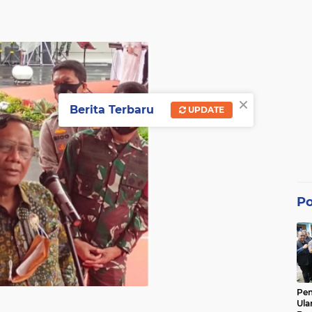
×
Berita Terbaru
UPDATE
Po
Pe
Ula