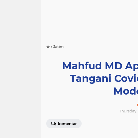
›
Jatim
Mahfud MD Apr
Tangani Covi
Mode
Thursday, 
komentar