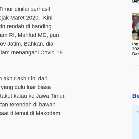
Ber
Lan
imur dinilai berhasil
Apr
jak Maret 2020. Kini
kin rendah di banding
ukam RI, Mahfud MD, pun
v Jatim. Bahkan, dia
Ing
202
lam menangani Covid-19.
Dat
khir-akhir ini dari
yang dulu luar biasa
Be
takut kalau ke Jawa Timur.
tan terendah di bawah
 saat ditemui di Makodam