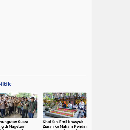
litik
mungutan Suara
Khofifah-Emil Khusyuk
ng di Magetan
Ziarah ke Makam Pendiri