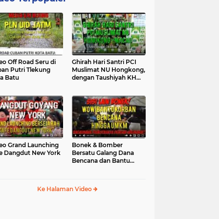
eo Off Road Seru di
Ghirah Hari Santri PCI
an Putri Tlekung
Muslimat NU Hongkong,
a Batu
dengan Taushiyah KH
Marzuki...
eo Grand Launching
Bonek & Bomber
e Dangdut New York
Bersatu Galang Dana
Bencana dan Bantu
UMKM, Mengapa Tidak...
Ke Halaman Video