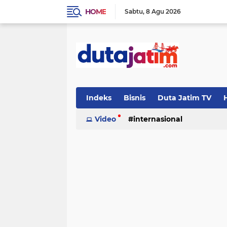
HOME
Sabtu
8 Agu 2026
Indeks
Bisnis
Duta Jatim TV
H
Video
internasional