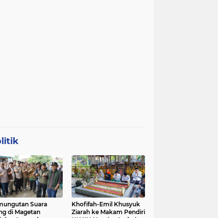
litik
mungutan Suara
Khofifah-Emil Khusyuk
ng di Magetan
Ziarah ke Makam Pendiri