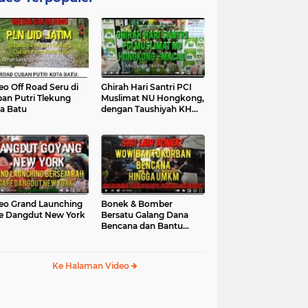
eo Off Road Seru di
Ghirah Hari Santri PCI
an Putri Tlekung
Muslimat NU Hongkong,
a Batu
dengan Taushiyah KH
Marzuki...
eo Grand Launching
Bonek & Bomber
e Dangdut New York
Bersatu Galang Dana
Bencana dan Bantu
UMKM, Mengapa Tidak...
Ke Halaman Video