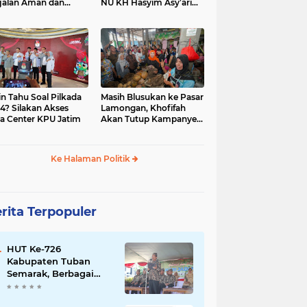
jalan Aman dan
NU KH Hasyim Asy’ari
car, KPU Jatim
dan Gus Dur
esiasi Petugas KPPS
in Tahu Soal Pilkada
Masih Blusukan ke Pasar
4? Silakan Akses
Lamongan, Khofifah
a Center KPU Jatim
Akan Tutup Kampanye
Besok dengan Dzikir,
Sholawat dan Doa di
Jatim Expo
Ke Halaman Politik
rita Terpopuler
HUT Ke-726
Kabupaten Tuban
Semarak, Berbagai
Prestasinya Pun
Membanggakan