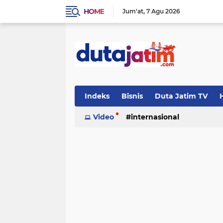
HOME
Jum'at
7 Agu 2026
Indeks
Bisnis
Duta Jatim TV
H
Video
internasional