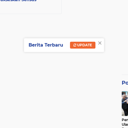
×
Berita Terbaru
UPDATE
Po
Pe
Ula