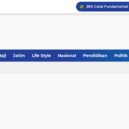
JakOne Mobile Antar Ban
Sinergi Fiskal Moneter: 
aji
Jatim
Life Style
Nasional
Pendidikan
Politik
Khutbah Jumat: Meraw