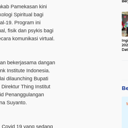
Ber
Lan
kab Pamekasan kini
Apr
ologi Spiritual bagi
al-19. Program ini
l, fisik dan psykis bagi
cara komunikasi virtual.
Ing
202
Dat
an bekerjasama dangan
k Institute Indonesia.
lai dilaunching Bupati
irektur Thing Institut
Be
abid Penanggulangan
na Suyanto.
n Covid 19 yang sedang