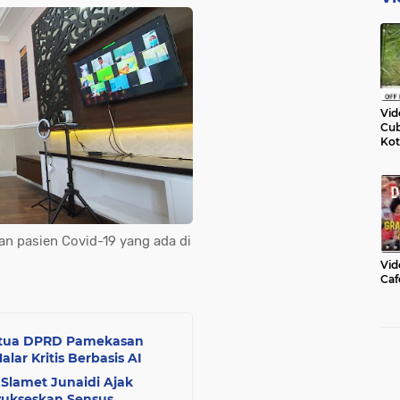
Vid
Cub
Kot
an pasien Covid-19 yang ada di
Vid
Caf
 Ketua DPRD Pamekasan
ar Kritis Berbasis AI
 Slamet Junaidi Ajak
nyukseskan Sensus