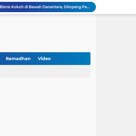
BNI Catat Fundamental Bisnis Kokoh di Bawah Danantara, Ditopang Pertumbuhan Kredit dan Kualitas Aset
k Jakarta Raih Digital Excellence Awards 2026
Peringatan HAN 2026, Pemerintah Pusat Apresiasi Komitmen Surabaya Penuhi Hak dan Lindungi Anak
Arah Baru Industri Jasa Keuangan
Reses Masa Persidangan III Tahun 2025-2026: DPRD Jatim Menyerap Aspirasi Mengawal Pembangunan Jawa Timur
Kemenkop Tekankan Peran Strategis Manajer dalam Menentukan Keberhasilan KDKMP
BPS Sampang: UMKM dan Usaha Besar Wajib Terdata di Sensus Ekonomi 2026, Kunci Kebijakan Tepat Sasaran
Turnamen PKDI Cup II 2026 Berhadiah Total Rp 500 Juta Dibuka di Jombang, Ketua PKDI Jatim Syaifullah Mahdi: Ajang Silaturrahmi dan Media Komunikasi Antar-Kades untuk Memajukan Desa
Ramadhan
Video
at Kemerdekaan
PKDI Cup II 2026 Resmi Bergulir di SGMRP Pamekasan, Bupati Dukung Bangun Stadion Di 13 Kecamatan untuk Pemerataan Sarana Olahraga