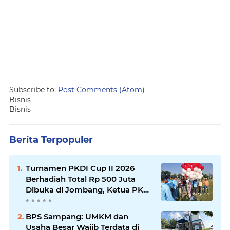
Subscribe to:
Post Comments (Atom)
Bisnis
Bisnis
Berita Terpopuler
Turnamen PKDI Cup II 2026
Berhadiah Total Rp 500 Juta
Dibuka di Jombang, Ketua PKDI
Jatim Syaifullah Mahdi: Ajang
Silaturrahmi dan Media
BPS Sampang: UMKM dan
Komunikasi Antar-Kades untuk
Usaha Besar Wajib Terdata di