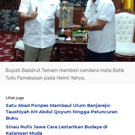
Bupati Baddrut Tamam memberi cendera mata Batik
Tulis Pamekasan pada Helmi Yahya.
Lihat juga
Satu Abad Ponpes Mambaul Ulum Banjarejo:
Taushiyah KH Abdul Qoyum hingga Peluncuran
Buku
Sinau Nulis Jawa Cara Lestarikan Budaya di
Kalangan Muda