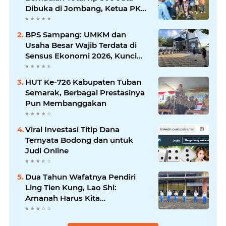
Dibuka di Jombang, Ketua PKDI
Jatim Syaifullah Mahdi: Ajang
Silaturrahmi dan Media
BPS Sampang: UMKM dan
Komunikasi Antar-Kades untuk
Usaha Besar Wajib Terdata di
Memajukan Desa
Sensus Ekonomi 2026, Kunci
Kebijakan Tepat Sasaran
HUT Ke-726 Kabupaten Tuban
Semarak, Berbagai Prestasinya
Pun Membanggakan
Viral Investasi Titip Dana
Ternyata Bodong dan untuk
Judi Online
Dua Tahun Wafatnya Pendiri
Ling Tien Kung, Lao Shi:
Amanah Harus Kita
Laksanakan!