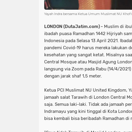
Yayah Indra bersama Ketua Umum Muslimat NU Khofif
LONDON (DutaJatim.com) -
Muslim di ibu
ibadah puasa Ramadhan 1442 Hijriyah sam
Indonesia pada Selasa 13 April 2021. Iba
pandemi Covid-19 harus mereka lakukan 
kesehatan yang sangat ketat. Misalnya saa
Central Mosque atau Masjid Agung London
langsung via Zoom pada Rabu (14/4/2021) 
dengan jarak shaf 1,5 meter.
Ketua PCI Muslimat NU United Kingdom, Y
jamaah salat Tarawih di London Central 
saja. Semua laki-laki. Tidak ada jamaah p
Indramayu yang kini tinggal di Kota Lon
bisa kembali bisa beribadah Ramadhan di m