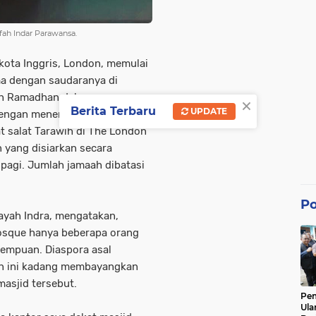
ah Indar Parawansa.
kota Inggris, London, memulai
a dengan saudaranya di
dah Ramadhan dalam suasana
×
Berita Terbaru
UPDATE
dengan menerapkan protokol
t salat Tarawih di The London
 yang disiarkan secara
pagi. Jumlah jamaah dibatasi
Po
ayah Indra, mengatakan,
Mosque hanya beberapa orang
erempuan. Diaspora asal
don ini kadang membayangkan
asjid tersebut.
Pe
Ula