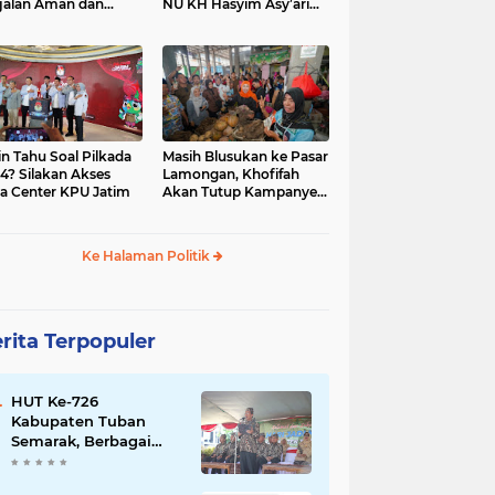
jalan Aman dan
NU KH Hasyim Asy’ari
car, KPU Jatim
dan Gus Dur
esiasi Petugas KPPS
in Tahu Soal Pilkada
Masih Blusukan ke Pasar
4? Silakan Akses
Lamongan, Khofifah
a Center KPU Jatim
Akan Tutup Kampanye
Besok dengan Dzikir,
Sholawat dan Doa di
Jatim Expo
Ke Halaman Politik
rita Terpopuler
HUT Ke-726
Kabupaten Tuban
Semarak, Berbagai
Prestasinya Pun
Membanggakan