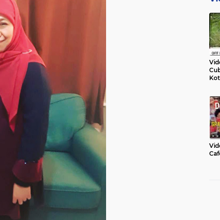
Vid
Cub
Kot
Vid
Caf