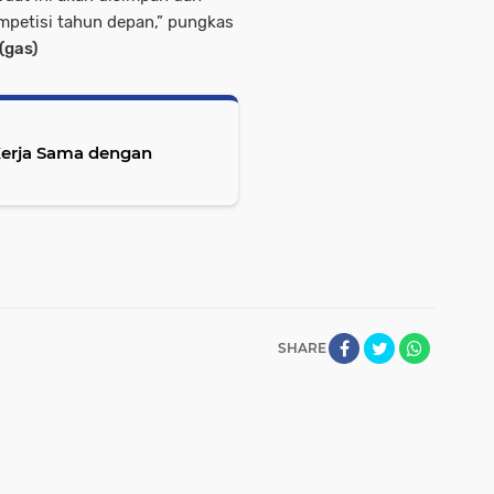
petisi tahun depan,” pungkas
(gas)
Kerja Sama dengan
SHARE