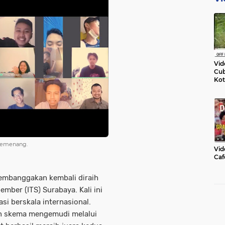
Vid
Cub
Kot
pemenang.
Vid
Caf
embanggakan kembali diraih
mber (ITS) Surabaya. Kali ini
si berskala internasional.
n skema mengemudi melalui