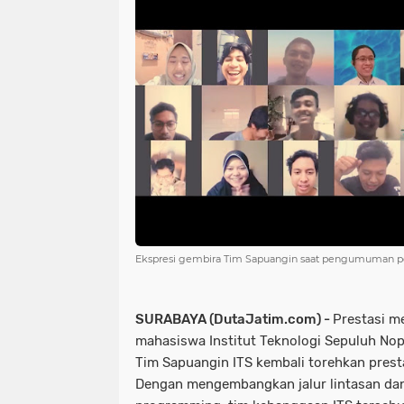
Ekspresi gembira Tim Sapuangin saat pengumuman 
SURABAYA (DutaJatim.com) -
Prestasi m
mahasiswa Institut Teknologi Sepuluh Nope
Tim Sapuangin ITS kembali torehkan presta
Dengan mengembangkan jalur lintasan da