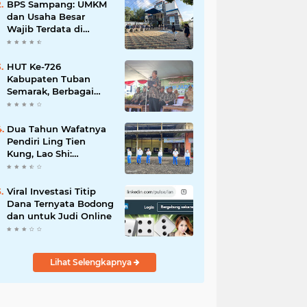
Mahdi: Ajang
BPS Sampang: UMKM
Silaturrahmi dan
dan Usaha Besar
Media Komunikasi
Wajib Terdata di
Antar-Kades untuk
Sensus Ekonomi 2026,
Memajukan Desa
Kunci Kebijakan Tepat
Sasaran
HUT Ke-726
Kabupaten Tuban
Semarak, Berbagai
Prestasinya Pun
Membanggakan
Dua Tahun Wafatnya
Pendiri Ling Tien
Kung, Lao Shi:
Amanah Harus Kita
Laksanakan!
Viral Investasi Titip
Dana Ternyata Bodong
dan untuk Judi Online
Lihat Selengkapnya