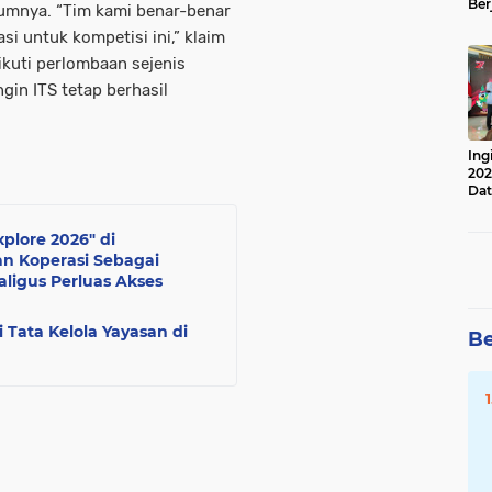
Ber
umnya. “Tim kami benar-benar
Lan
i untuk kompetisi ini,” klaim
Apr
kuti perlombaan sejenis
in ITS tetap berhasil
Ing
202
Dat
plore 2026" di
n Koperasi Sebagai
ligus Perluas Akses
 Tata Kelola Yayasan di
Be