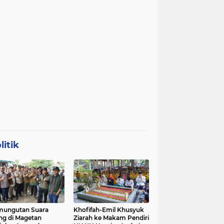
litik
mungutan Suara
Khofifah-Emil Khusyuk
ng di Magetan
Ziarah ke Makam Pendiri