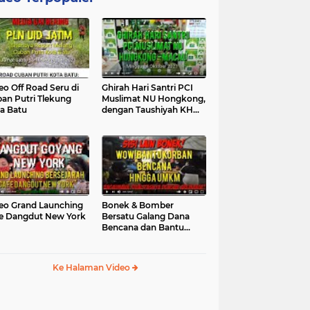
eo Off Road Seru di
Ghirah Hari Santri PCI
an Putri Tlekung
Muslimat NU Hongkong,
a Batu
dengan Taushiyah KH
Marzuki...
eo Grand Launching
Bonek & Bomber
e Dangdut New York
Bersatu Galang Dana
Bencana dan Bantu
UMKM, Mengapa Tidak...
Ke Halaman Video