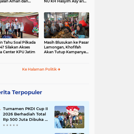
jalan Aman dan
NU KH Hasyim Asy’ari
car, KPU Jatim
dan Gus Dur
esiasi Petugas KPPS
in Tahu Soal Pilkada
Masih Blusukan ke Pasar
4? Silakan Akses
Lamongan, Khofifah
a Center KPU Jatim
Akan Tutup Kampanye
Besok dengan Dzikir,
Sholawat dan Doa di
Jatim Expo
Ke Halaman Politik
rita Terpopuler
Turnamen PKDI Cup II
2026 Berhadiah Total
Rp 500 Juta Dibuka di
Jombang, Ketua PKDI
Jatim Syaifullah