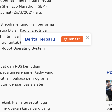
 berhasil meraih juara kedua
Shell Eco Marathon (SEM)
Jumat (26/3/2021) lalu.
ITS lebih menunjukkan performa
etua Divisi (Kadiv) Electrical
×
ifin, timnya mengembangkan
Berita Terbaru
UPDATE
kontrol untuk kendaraan otonom
 Robot Operating System
ibuat dari ROS kemudian
Po
pada unrealengine. Kadiv yang
ebutkan, bahasa pemrograman
yton dengan basis sistem
eknik Fisika tersebut juga
Pe
i merupakan karya baru yang
Ula