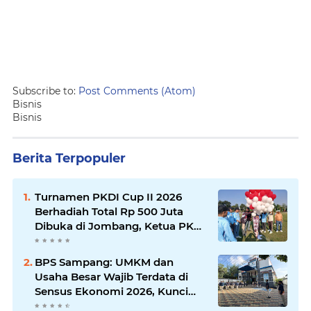
Subscribe to:
Post Comments (Atom)
Bisnis
Bisnis
Berita Terpopuler
Turnamen PKDI Cup II 2026
Berhadiah Total Rp 500 Juta
Dibuka di Jombang, Ketua PKDI
Jatim Syaifullah Mahdi: Ajang
Silaturrahmi dan Media
BPS Sampang: UMKM dan
Komunikasi Antar-Kades untuk
Usaha Besar Wajib Terdata di
Memajukan Desa
Sensus Ekonomi 2026, Kunci
Kebijakan Tepat Sasaran