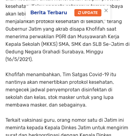
kesehatan. Kalau anggota satgasnya teman sebaya
×
Berita Terbaru
UPDATE
akan lebih mudah mengingatkan kedisiplinan
menjalankan protokol kesehatan di sekolah,” terang
Gubernur Jatim yang akrab disapa Khofifah saat
menerima perwakilan PGRI dan Musyawarah Kerja
Kepala Sekolah (MKKS) SMA, SMK dan SLB Se-Jatim di
Gedung Negara Grahadi Surabaya, Minggu
(16/5/2021).
Khofifah menambahkan, Tim Satgas Covid-19 itu
nantinya akan menertibkan protokol kesehatan,
mengecek jadwal penyemprotan disinfektan di
sekolah dan kelas, stok masker untuk yang lupa
membawa masker, dan sebagainya.
Terkait vaksinasi guru, orang nomor satu di Jatim ini
meminta kepada Kepala Dinkes Jatim untuk mengirim
surat dan berkoordinasi dengan Kepala Dinkes