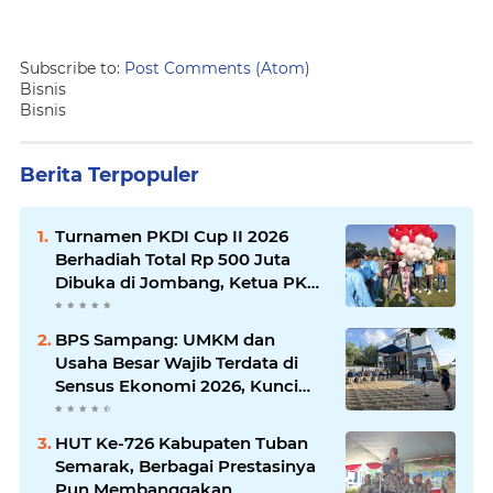
Subscribe to:
Post Comments (Atom)
Bisnis
Bisnis
Berita Terpopuler
Turnamen PKDI Cup II 2026
Berhadiah Total Rp 500 Juta
Dibuka di Jombang, Ketua PKDI
Jatim Syaifullah Mahdi: Ajang
Silaturrahmi dan Media
BPS Sampang: UMKM dan
Komunikasi Antar-Kades untuk
Usaha Besar Wajib Terdata di
Memajukan Desa
Sensus Ekonomi 2026, Kunci
Kebijakan Tepat Sasaran
HUT Ke-726 Kabupaten Tuban
Semarak, Berbagai Prestasinya
Pun Membanggakan