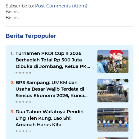
Subscribe to:
Post Comments (Atom)
Bisnis
Bisnis
Berita Terpopuler
Turnamen PKDI Cup II 2026
Berhadiah Total Rp 500 Juta
Dibuka di Jombang, Ketua PKDI
Jatim Syaifullah Mahdi: Ajang
Silaturrahmi dan Media
BPS Sampang: UMKM dan
Komunikasi Antar-Kades untuk
Usaha Besar Wajib Terdata di
Memajukan Desa
Sensus Ekonomi 2026, Kunci
Kebijakan Tepat Sasaran
Dua Tahun Wafatnya Pendiri
Ling Tien Kung, Lao Shi:
Amanah Harus Kita
Laksanakan!