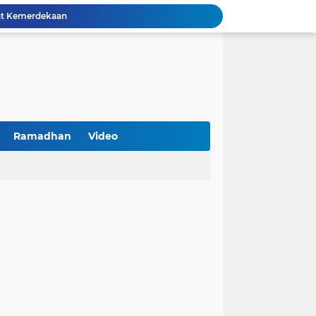
PKDI Cup II 2026 Resmi Bergulir di SGMRP Pamekasan, Bupati Dukung Bangun Stadion Di 13 Kecamatan untuk Pemerataan Sarana Olahraga
BNI Catat Fundamental Bisnis Kokoh di Bawah Danantara, Ditopang Pertumbuhan Kredit dan Kualitas Aset
k Jakarta Raih Digital Excellence Awards 2026
Peringatan HAN 2026, Pemerintah Pusat Apresiasi Komitmen Surabaya Penuhi Hak dan Lindungi Anak
Arah Baru Industri Jasa Keuangan
Reses Masa Persidangan III Tahun 2025-2026: DPRD Jatim Menyerap Aspirasi Mengawal Pembangunan Jawa Timur
Kemenkop Tekankan Peran Strategis Manajer dalam Menentukan Keberhasilan KDKMP
BPS Sampang: UMKM dan Usaha Besar Wajib Terdata di Sensus Ekonomi 2026, Kunci Kebijakan Tepat Sasaran
Ramadhan
Video
Turnamen PKDI Cup II 2026 Berhadiah Total Rp 500 Juta Dibuka di Jombang, Ketua PKDI Jatim Syaifullah Mahdi: Ajang Silaturrahmi dan Media Komunikasi Antar-Kades untuk Memajukan Desa
at Kemerdekaan