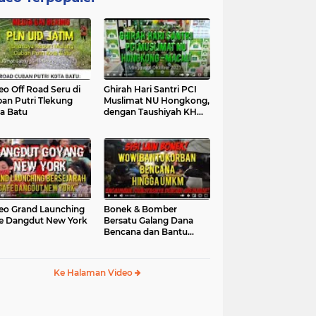
eo Off Road Seru di
Ghirah Hari Santri PCI
an Putri Tlekung
Muslimat NU Hongkong,
a Batu
dengan Taushiyah KH
Marzuki...
eo Grand Launching
Bonek & Bomber
e Dangdut New York
Bersatu Galang Dana
Bencana dan Bantu
UMKM, Mengapa Tidak...
Ke Halaman Video