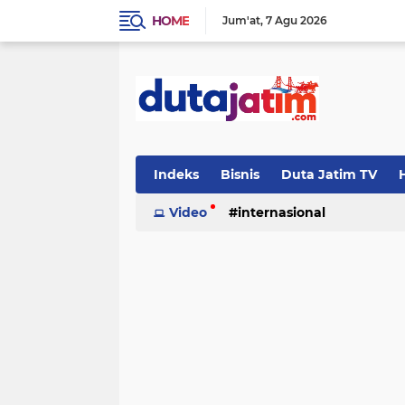
HOME
Jum'at
7 Agu 2026
Indeks
Bisnis
Duta Jatim TV
H
Video
internasional