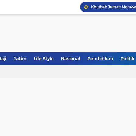
JakOne Mobile Antar Ban
Sinergi Fiskal Moneter: 
aji
Jatim
Life Style
Nasional
Pendidikan
Politik
Khutbah Jumat: Meraw