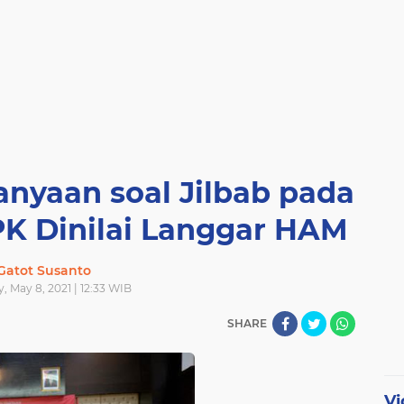
anyaan soal Jilbab pada
PK Dinilai Langgar HAM
Gatot Susanto
, May 8, 2021 | 12:33 WIB
SHARE
Vi