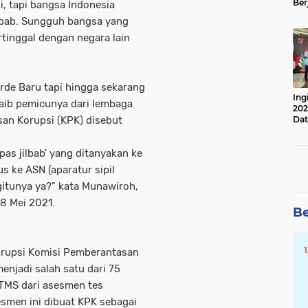
Ber
, tapi bangsa Indonesia
Lan
ilbab. Sungguh bangsa yang
Apr
ertinggal dengan negara lain
Orde Baru tapi hingga sekarang
Ing
jaib pemicunya dari lembaga
202
asan Korupsi (KPK) disebut
Dat
pas jilbab' yang ditanyakan ke
s ke ASN (aparatur sipil
gitunya ya?" kata Munawiroh,
 8 Mei 2021.
Be
Korupsi Komisi Pemberantasan
enjadi salah satu dari 75
 TMS dari asesmen tes
smen ini dibuat KPK sebagai