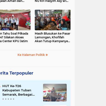
jalan Aman dan
NU KH Hasyim Asy’ari
car, KPU Jatim
dan Gus Dur
esiasi Petugas KPPS
in Tahu Soal Pilkada
Masih Blusukan ke Pasar
4? Silakan Akses
Lamongan, Khofifah
a Center KPU Jatim
Akan Tutup Kampanye
Besok dengan Dzikir,
Sholawat dan Doa di
Jatim Expo
Ke Halaman Politik
rita Terpopuler
HUT Ke-726
Kabupaten Tuban
Semarak, Berbagai
Prestasinya Pun
Membanggakan