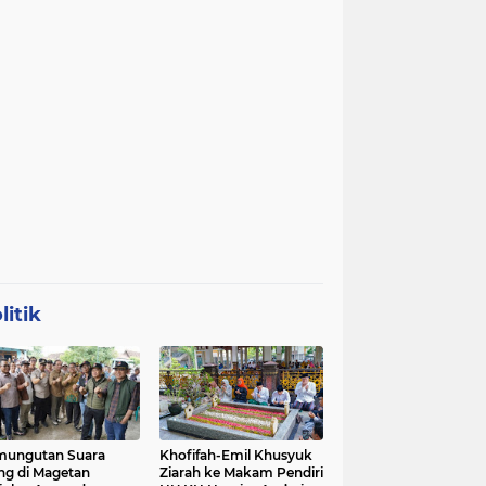
litik
mungutan Suara
Khofifah-Emil Khusyuk
ng di Magetan
Ziarah ke Makam Pendiri