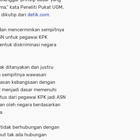
ma," kata Peneliti Pukat UGM,
 dikutip dari
detik.com
.
k dan mencerminkan sempitnya
SN untuk pegawai KPK
bentuk diskriminasi negara
yak ditanyakan dan justru
an sempitnya wawasan
awasan kebangsaan dengan
ak menjadi dasar memenuhi
atus dari pegawai KPK jadi ASN
jaan oleh negara berdasarkan
a.
t tidak berhubungan dengan
but tak ada hubungan