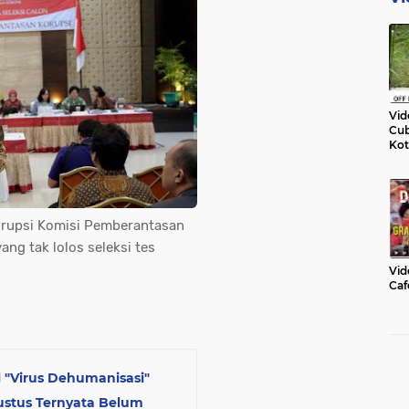
Vid
Cub
Kot
Korupsi Komisi Pemberantasan
ng tak lolos seleksi tes
Vid
Caf
 "Virus Dehumanisasi"
stus Ternyata Belum