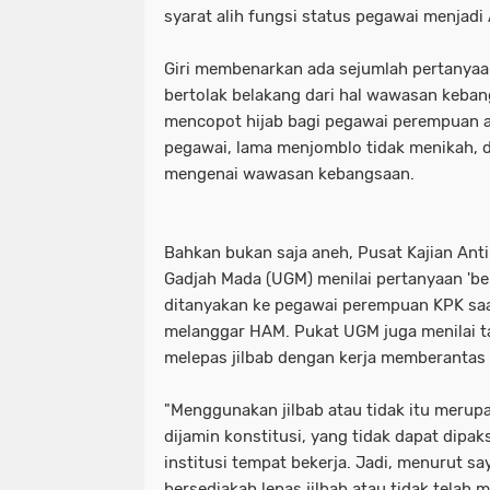
syarat alih fungsi status pegawai menjadi 
Giri membenarkan ada sejumlah pertanyaa
bertolak belakang dari hal wawasan keban
mencopot hijab bagi pegawai perempuan a
pegawai, lama menjomblo tidak menikah, d
mengenai wawasan kebangsaan.
Bahkan bukan saja aneh, Pusat Kajian Anti
Gadjah Mada (UGM) menilai pertanyaan 'ber
ditanyakan ke pegawai perempuan KPK saat
melanggar HAM. Pukat UGM juga menilai t
melepas jilbab dengan kerja memberantas 
"Menggunakan jilbab atau tidak itu merup
dijamin konstitusi, yang tidak dapat dipa
institusi tempat bekerja. Jadi, menurut s
bersediakah lepas jilbab atau tidak telah 