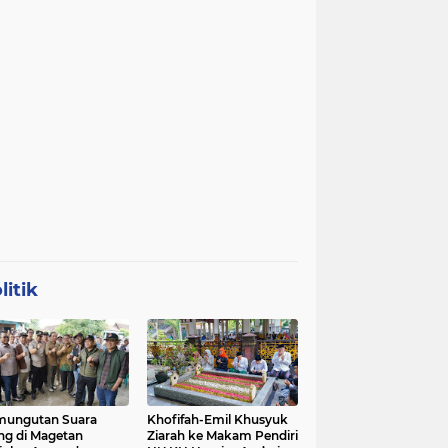
litik
mungutan Suara
Khofifah-Emil Khusyuk
ng di Magetan
Ziarah ke Makam Pendiri