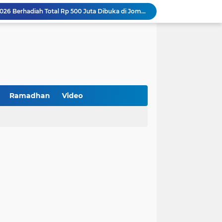
Turnamen PKDI Cup II 2026 Berhadiah Total Rp 500 Juta Dibuka di Jombang, Ketua PKDI Jatim Syaifullah Mahdi: Ajang Silaturrahmi dan Media Komunikasi Antar-Kades untuk Memajukan Desa
at Kemerdekaan
PKDI Cup II 2026 Resmi Bergulir di SGMRP Pamekasan, Bupati Dukung Bangun Stadion Di 13 Kecamatan untuk Pemerataan Sarana Olahraga
BNI Catat Fundamental Bisnis Kokoh di Bawah Danantara, Ditopang Pertumbuhan Kredit dan Kualitas Aset
k Jakarta Raih Digital Excellence Awards 2026
Peringatan HAN 2026, Pemerintah Pusat Apresiasi Komitmen Surabaya Penuhi Hak dan Lindungi Anak
Arah Baru Industri Jasa Keuangan
Antisipasi Balap Liar dan Gangguan Kamtibmas, Polres Pamekasan Amankan 62 Unit Sepeda Motor
Ramadhan
Video
Kawal Perencanaan Pembangunan Tepat Sasaran, Polsek Tlanakan Hadiri Musrenbangdes Desa Bandaran
BPS Sampang: UMKM dan Usaha Besar Wajib Terdata di Sensus Ekonomi 2026, Kunci Kebijakan Tepat Sasaran