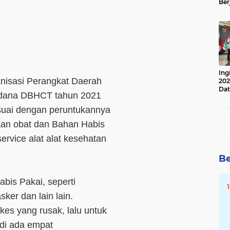
Ber
Lan
Apr
Ing
nisasi Perangkat Daerah
202
Dat
 dana DBHCT tahun 2021
uai dengan peruntukannya
aan obat dan Bahan Habis
ervice alat alat kesehatan
Be
bis Pakai, seperti
ker dan lain lain.
kes yang rusak, lalu untuk
adi ada empat