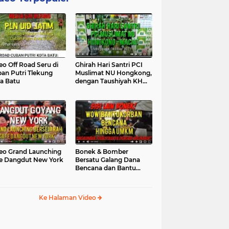
eo Off Road Seru di
Ghirah Hari Santri PCI
an Putri Tlekung
Muslimat NU Hongkong,
a Batu
dengan Taushiyah KH
Marzuki...
eo Grand Launching
Bonek & Bomber
e Dangdut New York
Bersatu Galang Dana
Bencana dan Bantu
UMKM, Mengapa Tidak...
Ke Halaman Video