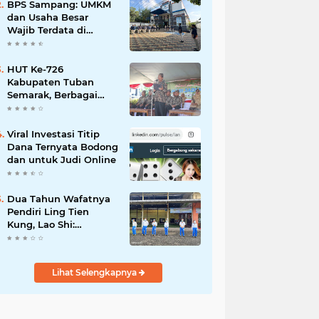
Mahdi: Ajang
BPS Sampang: UMKM
Silaturrahmi dan
dan Usaha Besar
Media Komunikasi
Wajib Terdata di
Antar-Kades untuk
Sensus Ekonomi 2026,
Memajukan Desa
Kunci Kebijakan Tepat
Sasaran
HUT Ke-726
Kabupaten Tuban
Semarak, Berbagai
Prestasinya Pun
Membanggakan
Viral Investasi Titip
Dana Ternyata Bodong
dan untuk Judi Online
Dua Tahun Wafatnya
Pendiri Ling Tien
Kung, Lao Shi:
Amanah Harus Kita
Laksanakan!
Lihat Selengkapnya