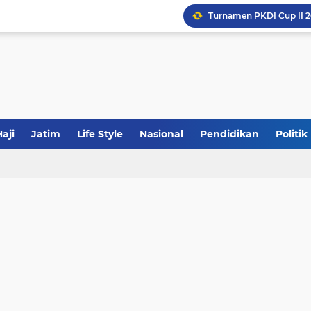
Khutbah Jumat: Meraw
JakOne Mobile Antar Ban
Sinergi Fiskal Moneter: 
aji
Jatim
Life Style
Nasional
Pendidikan
Politik