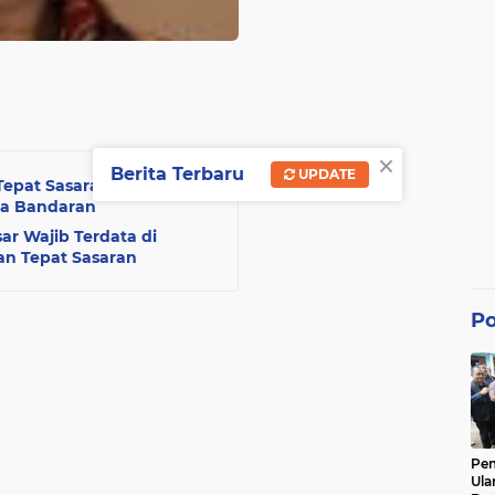
×
Berita Terbaru
UPDATE
pat Sasaran, Polsek
sa Bandaran
r Wajib Terdata di
an Tepat Sasaran
Po
Pe
Ula