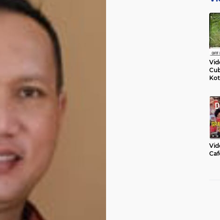
Vid
Cub
Kot
Vid
Caf