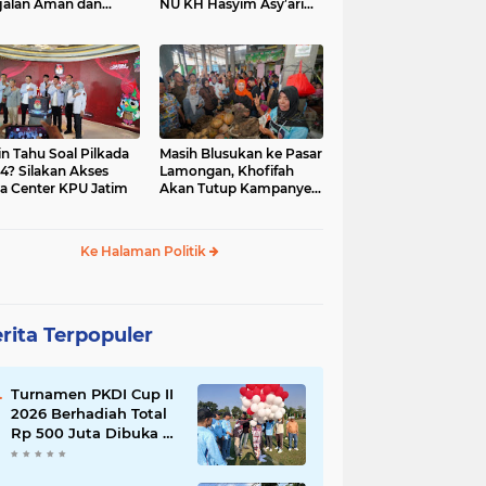
jalan Aman dan
NU KH Hasyim Asy’ari
car, KPU Jatim
dan Gus Dur
esiasi Petugas KPPS
in Tahu Soal Pilkada
Masih Blusukan ke Pasar
4? Silakan Akses
Lamongan, Khofifah
a Center KPU Jatim
Akan Tutup Kampanye
Besok dengan Dzikir,
Sholawat dan Doa di
Jatim Expo
Ke Halaman Politik
rita Terpopuler
Turnamen PKDI Cup II
2026 Berhadiah Total
Rp 500 Juta Dibuka di
Jombang, Ketua PKDI
Jatim Syaifullah