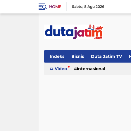
HOME
Sabtu
8 Agu 2026
Indeks
Bisnis
Duta Jatim TV
H
Video
internasional