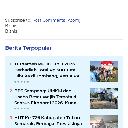
Subscribe to:
Post Comments (Atom)
Bisnis
Bisnis
Berita Terpopuler
Turnamen PKDI Cup II 2026
Berhadiah Total Rp 500 Juta
Dibuka di Jombang, Ketua PKDI
Jatim Syaifullah Mahdi: Ajang
Silaturrahmi dan Media
BPS Sampang: UMKM dan
Komunikasi Antar-Kades untuk
Usaha Besar Wajib Terdata di
Memajukan Desa
Sensus Ekonomi 2026, Kunci
Kebijakan Tepat Sasaran
HUT Ke-726 Kabupaten Tuban
Semarak, Berbagai Prestasinya